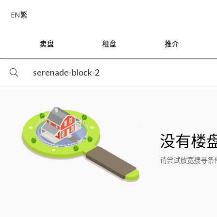
EN
繁
卖盘
租盘
推介
没有楼
请尝试放宽搜寻条