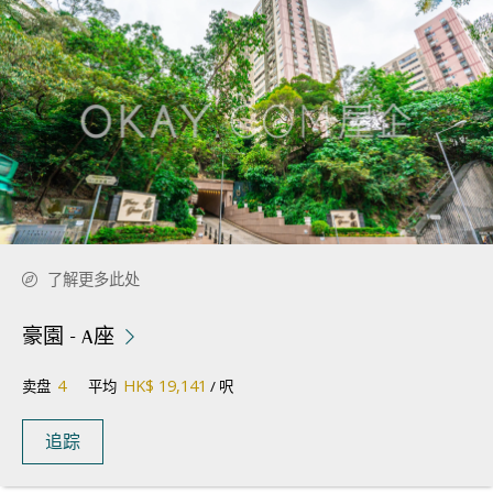
了解更多此处
豪園 - A座
4
HK$ 19,141
卖盘
平均
/ 呎
追踪