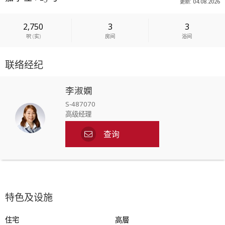
更新: 04.08.2026
2,750
3
3
呎
(
实
)
房间
浴间
联络经纪
李淑嫻
S-487070
高级经理
查询
特色及设施
住宅
高層