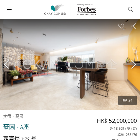
24
卖盘
高層
HK$ 52,000,000
豪園 - A座
@
18,909
/
呎
(
实
)
編號: 288476
嘉寧徑 1-25 号