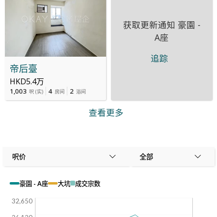
获取更新通知
豪園 -
A座
追踪
帝后臺
HKD5.4万
1,003
4
2
呎
(
实
)
房间
浴间
查看更多
呎价
全部
豪園 - A座
大坑
成交宗数
32,650