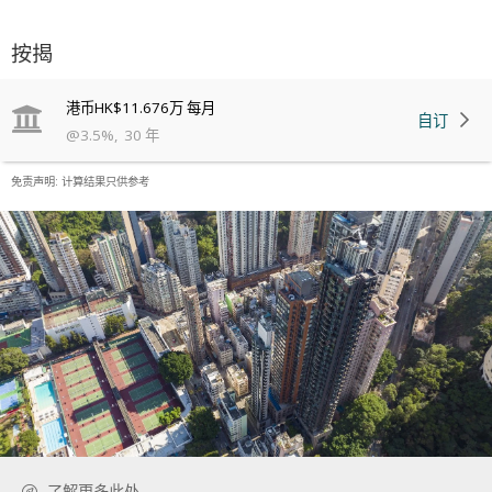
按揭
港币
HK$11.676万
每月
自订
@
3.5
%
,
30
年
免责声明: 计算结果只供参考
了解更多此处