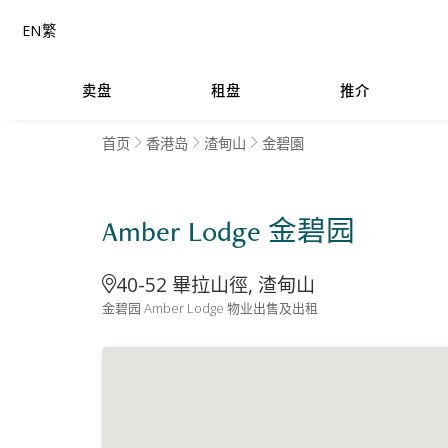
EN
繁
卖盘
租盘
推介
首页
香港岛
渣甸山
金碧園
Amber Lodge 金碧园
40-52 畢拉山徑, 渣甸山
金碧园 Amber Lodge 物业出售及出租