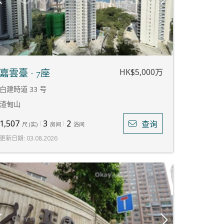
HK$5,000万
嘉雲臺 - 7座
白建時道 33 号
渣甸山
1,507
3
2
查询
尺
(
实
)
房间
浴间
更新日期
:
03.08.2026