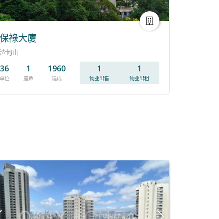
保祿大廈
渣甸山
36
1
1960
1
1
单位
座数
建成
物业出售
物业出租