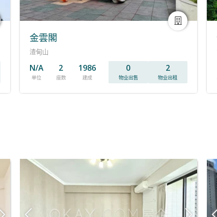
金雲閣
渣甸山
N/A
2
1986
0
2
单位
座数
建成
物业出售
物业出租