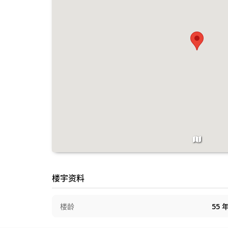
楼宇资料
楼龄
55