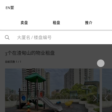
EN
繁
卖盘
租盘
推介
3个在渣甸山的物业租盘
目前页数 1 / 1