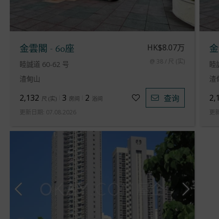
HK$8.07万
金雲閣 - 60座
金
@ 38 / 尺 (实)
睦誠道 60-62 号
睦誠
渣甸山
渣
2,132
3
2
2,
查询
尺
(
实
)
房间
浴间
更新日期
:
07.08.2026
更