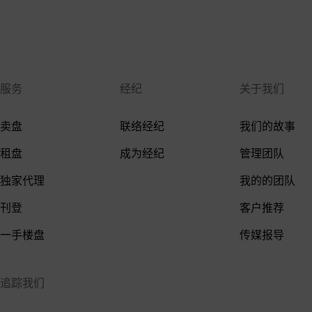
渣甸山大道是这个区域主要的道路，道路宽敞，两
旁种满了绿树，提供了像公园般的环境。多年来，
渣甸山一直是香港城中富豪名人择居之地。名声在
外，加上楼盘量不多，意味着渣甸山的楼盘无论是
服务
经纪
关于我们
出租还是出售都非常抢手。
卖盘
联络经纪
我们的故事
房屋
租盘
成为经纪
管理团队
毕拉山道横跨毕拉山，群山环抱，环境优美，位于
独家代理
我的的团队
该处的楼盘都能欣赏到城市和山景。房屋供应以豪
宅、别墅及独立屋为主，并提供了豪华会所设施。
刊登
客户推荐
渣甸山不仅有可以俯瞰香港地标建筑的优势，而且
一手楼盘
传媒报导
宁静清幽私隐度高，所以一直吸引不少名人入市投
资，升值潜力不容小覻。渣甸山的住宅供应量一向
罕有，位于渣甸山的住宅楼宇包括柏丽园、嘉云
追踪我们
台、愉富大厦、慧景园、渣甸山花园大厦和永安