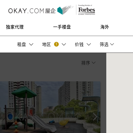
独家代理
一手楼盘
海外
1
租盘
地区
价钱
筛选
排序