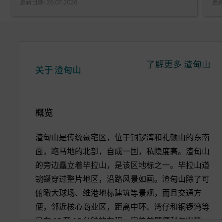
更新日期
:
26.07.2026
更
了解更多
渣甸山
关于
渣甸山
概览
渣甸山是传统豪宅区，位于铜锣湾和礼顿山的东南
面，跑马地的北部，自成一国，私隐度高。渣甸山
的旁边矗立着毕拉山，是该区地标之一。毕拉山道
蜿蜒穿过整片地区，沿路风景如画。渣甸山除了可
俯瞰大球场、维港地标建筑等景观，而且交通方
便，邻近核心商业区，距离中环、湾仔和铜锣湾等
只有 12 至 15 分钟的车程，完美兼顾便利与幽静。