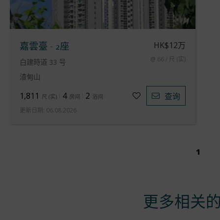
HK$12万
嘉雲臺 - 2座
@ 66 / 尺 (实)
白建時道 33 号
渣甸山
1,811
4
2
查询
尺
(
实
)
房间
浴间
更新日期
:
06.08.2026
1
更多相关