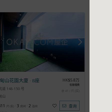
HK$5.8万
甸山花園大廈 - B座
包管理费
道 148-150 号
@ 41 / 尺 (实)
甸山
411
3
2
查询
尺
(
实
)
房间
浴间