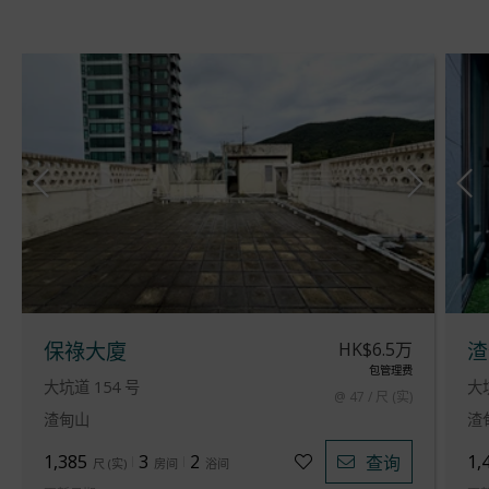
HK$6.5万
保祿大廈
渣
包管理费
大坑道 154 号
大坑
@ 47 / 尺 (实)
渣甸山
渣
1,385
3
2
1,
查询
尺
(
实
)
房间
浴间