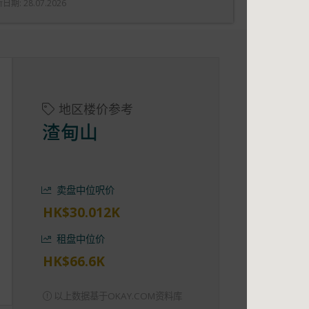
新日期
:
28.07.2026
地区楼价参考
渣甸山
卖盘中位呎价
HK$30.012K
租盘中位价
HK$66.6K
以上数据基于OKAY.COM资料库