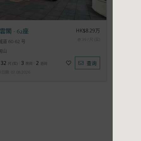
HK$8.29万
雲閣 - 62座
@ 39 / 尺 (实)
道 60-62 号
甸山
132
3
2
查询
尺
(
实
)
房间
浴间
新日期
:
07.08.2026