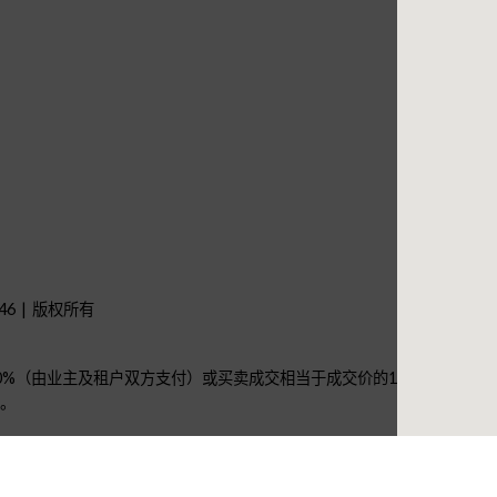
46
版权所有
0%（由业主及租户双方支付）或买卖成交相当于成交价的1%（由买
。