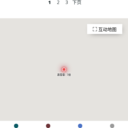
1
2
3
下页
互动地图
嘉雲臺 - 7座