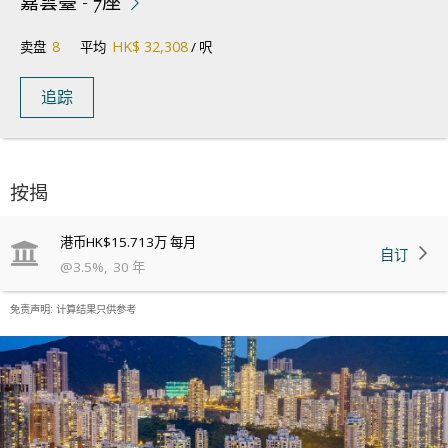
嘉雲臺 - 7座
8
HK$ 32,308
卖盘
平均
/ 呎
追踪
按揭
港币
HK$15.713万
每月
自订
@
3.5
%
,
30
年
免责声明: 计算结果只供参考