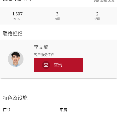
更新: 30.06.2026
1,507
3
2
呎
(
实
)
房间
浴间
联络经纪
李立燦
客户服务主任
查询
特色及设施
住宅
中層