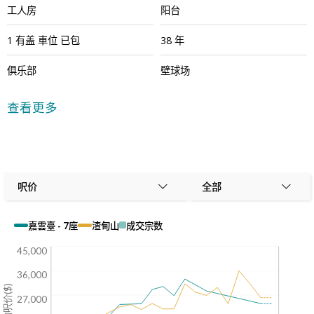
工人房
阳台
1
有盖
車位
已包
38 年
俱乐部
壁球场
网球场
健身室
查看更多
游乐场
室外游泳池
桌球室
24小时保安
呎价
全部
嘉雲臺 - 7座
渣甸山
成交宗数
45,000
36,000
平均呎价($)
27,000