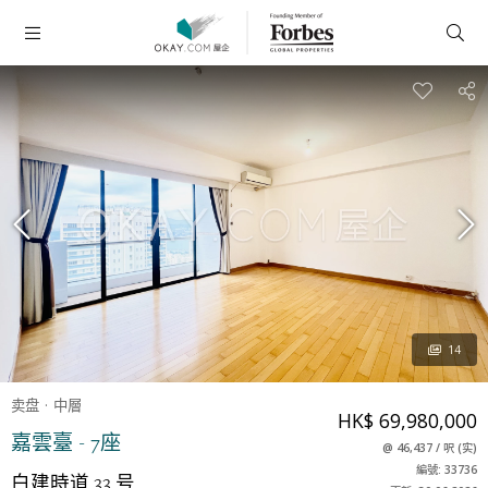
14
卖盘
中層
HK$ 69,980,000
嘉雲臺 - 7座
@
46,437
/
呎
(
实
)
編號: 33736
白建時道 33 号