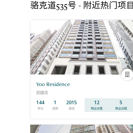
骆克道535号 - 附近热门项
Yoo Residence
銅鑼灣
144
1
2015
12
5
单位
座数
建成
物业出售
物业出租