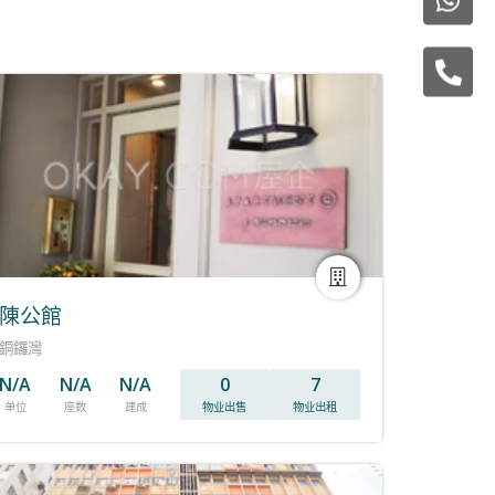
陳公館
銅鑼灣
N/A
N/A
N/A
0
7
单位
座数
建成
物业出售
物业出租