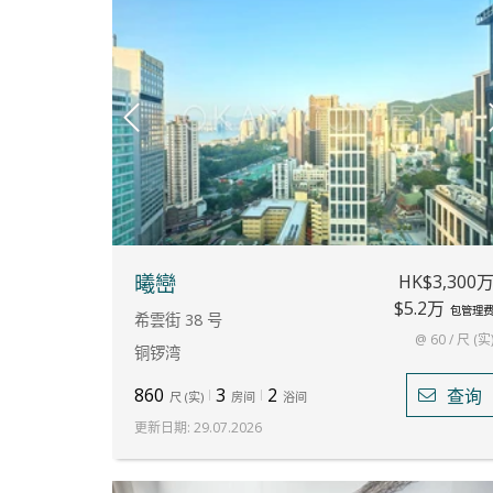
HK$3,300
曦巒
$5.2万
包管理
希雲街 38 号
@ 60 / 尺 (实
铜锣湾
860
3
2
查询
尺
(
实
)
房间
浴间
更新日期
:
29.07.2026