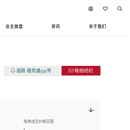
图表
附近热门项目
业主放盘
资讯
关于我们
追踪 骆克道535号
联络经纪
-
每单成交价格范围
-