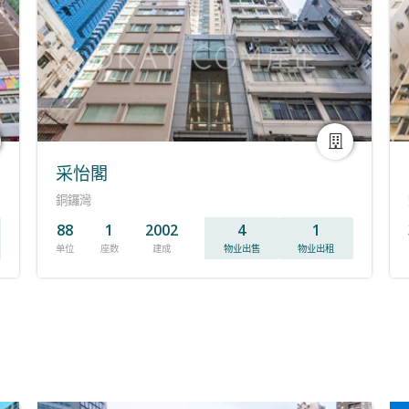
采怡閣
銅鑼灣
88
1
2002
4
1
单位
座数
建成
物业出售
物业出租