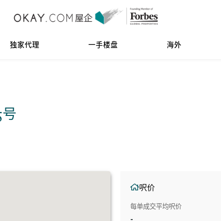
独家代理
一手楼盘
海外
35号
呎价
每单成交平均呎价
-