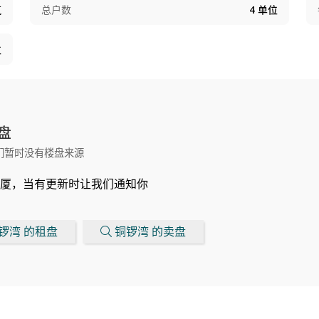
筑
总户数
4
单位
位
盘
们暂时没有楼盘来源
厦，当有更新时让我们通知你
锣湾 的租盘
铜锣湾 的卖盘