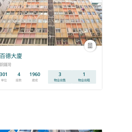
百德大廈
銅鑼灣
301
4
1960
3
1
单位
座数
建成
物业出售
物业出租