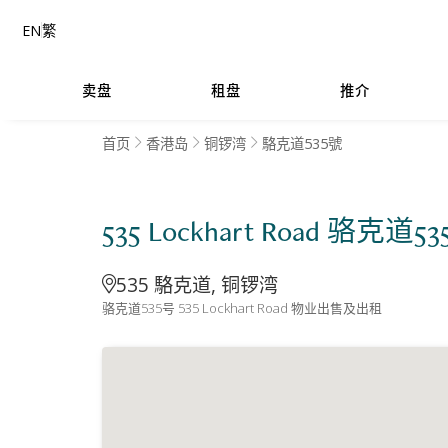
EN
繁
卖盘
租盘
推介
首页
香港岛
铜锣湾
駱克道535號
535 Lockhart Road 骆克道5
535 駱克道, 铜锣湾
骆克道535号 535 Lockhart Road 物业出售及出租