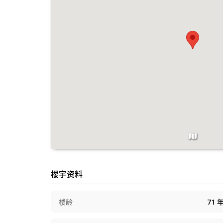
楼宇资料
楼龄
71