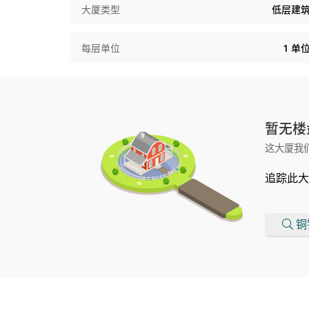
大厦类型
低层建
每层单位
1
单
暂无楼
这大厦我
追踪此大
铜