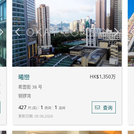
万
HK$1,350万
曦巒
费
希雲街 38 号
)
铜锣湾
427
1
1
查询
尺
(
实
)
房间
浴间
更新日期
:
05.06.2026