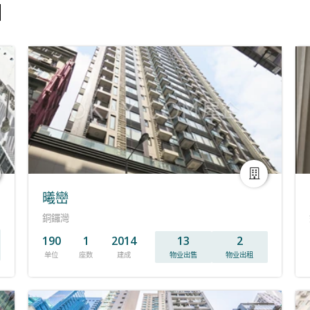
目
曦巒
銅鑼灣
190
1
2014
13
2
单位
座数
建成
物业出售
物业出租