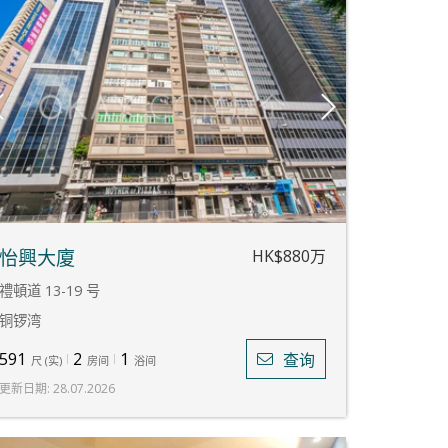
HK$880万
怡興大廈
禮頓道 13-19 号
铜锣湾
591
2
1
查询
尺
(
实
)
房间
浴间
更新日期
:
28.07.2026