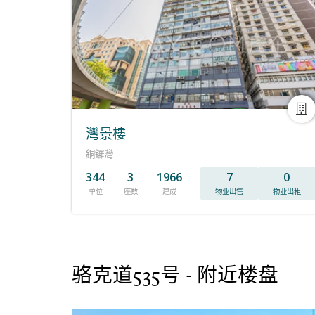
灣景樓
銅鑼灣
344
3
1966
7
0
单位
座数
建成
物业出售
物业出租
骆克道535号 - 附近楼盘