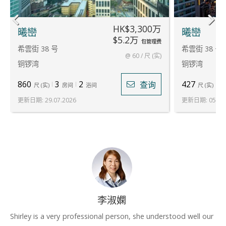
HK$3,300万
曦巒
曦巒
$5.2万
包管理费
希雲街 38 号
希雲街 38 号
@ 60 / 尺 (实)
铜锣湾
铜锣湾
860
3
2
427
1
查询
尺
(
实
)
房间
浴间
尺
(
实
)
更新日期
:
29.07.2026
更新日期
:
05.06
李淑嫻
Shirley is a very professional person, she understood well our