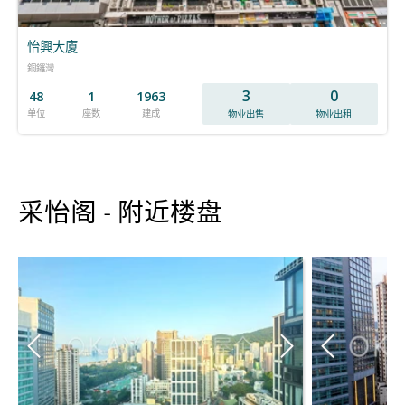
怡興大廈
銅鑼灣
3
0
48
1
1963
单位
座数
建成
物业出售
物业出租
采怡阁 - 附近楼盘