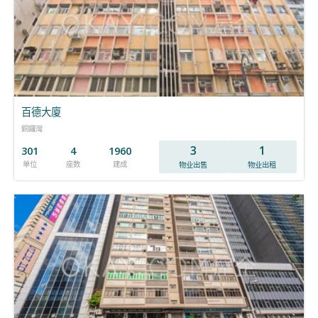
百德大廈
銅鑼灣
3
1
301
4
1960
单位
座数
建成
物业出售
物业出租