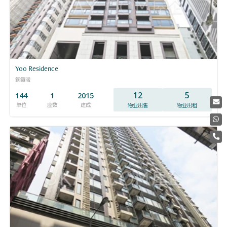
Yoo Residence
銅鑼灣
12
5
144
1
2015
单位
座数
建成
物业出售
物业出租