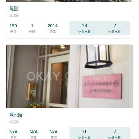
曦巒
銅鑼灣
13
2
190
1
2014
单位
座数
建成
物业出售
物业出租
陳公館
銅鑼灣
0
7
N/A
N/A
N/A
单位
座数
建成
物业出售
物业出租