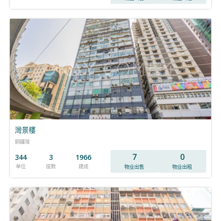
灣景樓
銅鑼灣
7
0
344
3
1966
单位
座数
建成
物业出售
物业出租