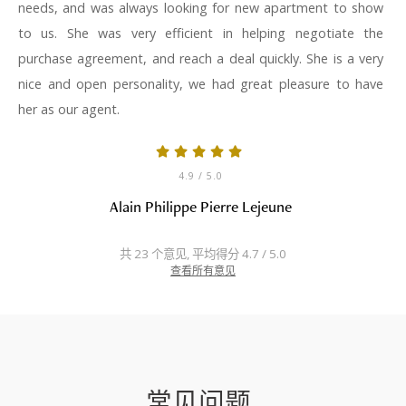
needs, and was always looking for new apartment to show
to us. She was very efficient in helping negotiate the
purchase agreement, and reach a deal quickly. She is a very
nice and open personality, we had great pleasure to have
her as our agent.
4.9
/ 5.0
Alain Philippe Pierre Lejeune
共 23 个意见, 平均得分 4.7 / 5.0
查看所有意见
常见问题