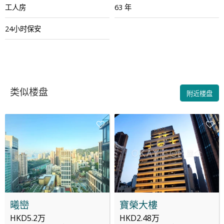
工人房
63 年
24小时保安
类似楼盘
附近楼盘
曦巒
寶榮大樓
HKD5.2万
HKD2.48万