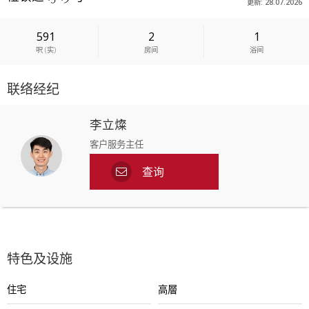
更新: 28.07.2026
591
2
1
呎
(
实
)
房间
浴间
联络经纪
李立燦
客户服务主任
查询
特色及设施
住宅
高層