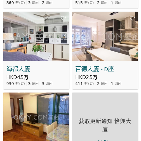
860
3
2
515
2
1
呎
(
实
)
房间
浴间
呎
(
实
)
房间
浴间
海都大廈
百德大廈 - D座
HKD4.5万
HKD2.5万
930
3
3
411
2
1
呎
(
实
)
房间
浴间
呎
(
实
)
房间
浴间
获取更新通知
怡興大
廈