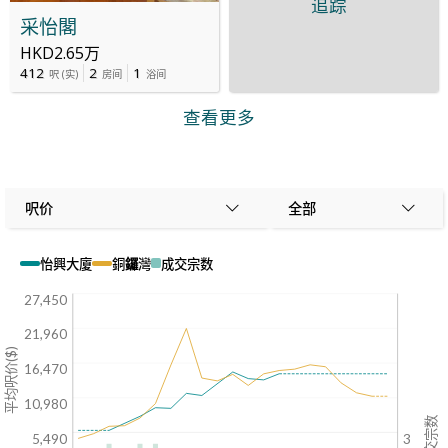
追踪
采怡閣
HKD2.65万
412
2
1
呎
(
实
)
房间
浴间
查看更多
呎价
全部
怡興大廈
銅鑼灣
成交宗数
27,450
21,960
平均呎价($)
16,470
10,980
成交宗数
5,490
3