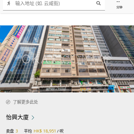
--
分钟
了解更多此处
怡興大廈
3
HK$ 18,951
卖盘
平均
/ 呎