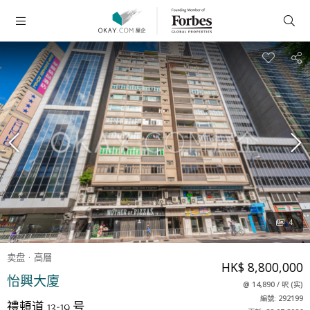
4
卖盘
高層
HK$ 8,800,000
怡興大廈
@
14,890
/
呎
(
实
)
編號: 292199
禮頓道 13-19 号