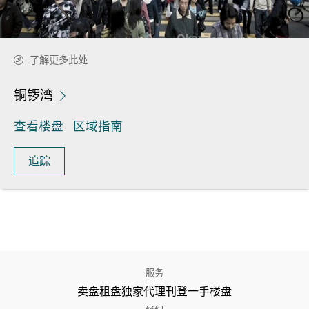
了解更多此处
铜锣湾
查看楼盘
区域指南
追踪
服务
卖盘
租盘
独家代理
刊登
一手楼盘