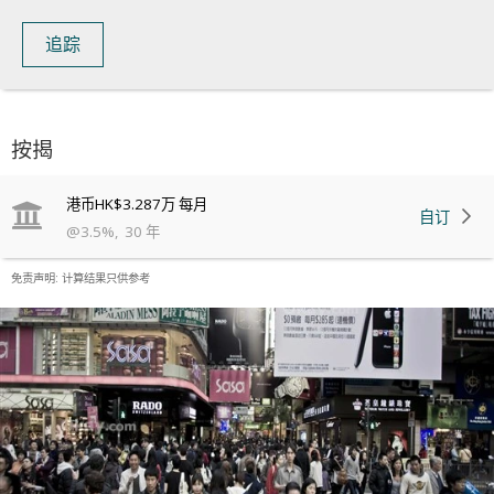
追踪
按揭
港币
HK$3.287万
每月
自订
@
3.5
%
,
30
年
免责声明: 计算结果只供参考