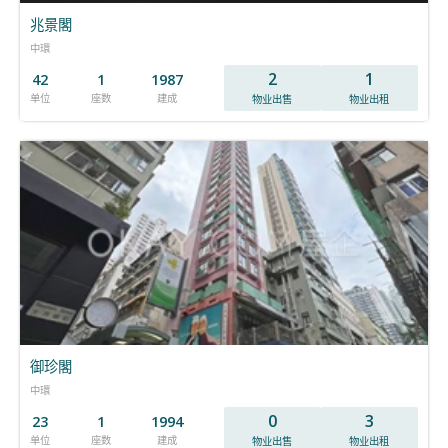
兆景閣
中環
2
1
42
1
1987
单位
座数
建成
物业出售
物业出租
御珍閣
中環
0
3
23
1
1994
单位
座数
建成
物业出售
物业出租