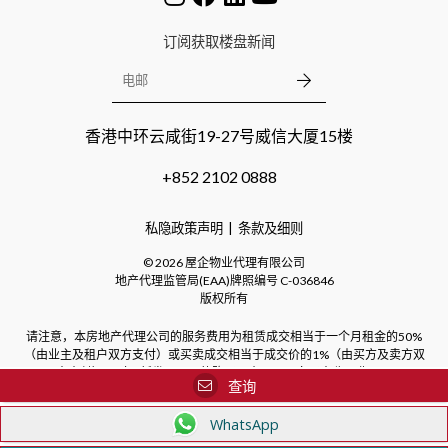
订阅获取楼盘新闻
香港中环云咸街19-27号威信大厦15楼
+852 2102 0888
私隐政策声明
条款及细则
©
2026
屋企物业代理有限公司
地产代理监管局(EAA)牌照编号
C-036846
版权所有
请注意，本房地产代理公司的服务费用为租赁成交相当于一个月租金的50%
（由业主及租户双方支付）或买卖成交相当于成交价的1%（由买方及卖方双
方支付）。对于新发展项目的购买，本公司不向买方收取费用。
查询
WhatsApp