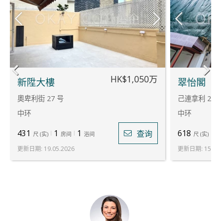
HK$1,050万
新陞大樓
翠怡閣
奧卑利街 27 号
己連拿利 2 号
中环
中环
431
1
1
618
2
查询
尺
(
实
)
房间
浴间
尺
(
实
)
更新日期
:
19.05.2026
更新日期
:
15.07