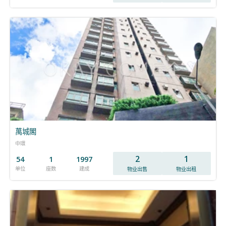
萬城閣
中環
2
1
54
1
1997
单位
座数
建成
物业出售
物业出租