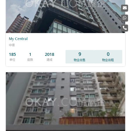
My Central
中環
9
0
185
1
2018
单位
座数
建成
物业出售
物业出租