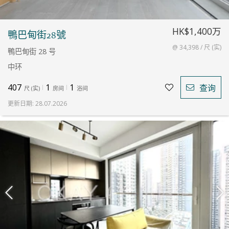
HK$1,400万
鴨巴甸街28號
@ 34,398 / 尺 (实)
鴨巴甸街 28 号
中环
407
1
1
查询
尺
(
实
)
房间
浴间
更新日期
:
28.07.2026