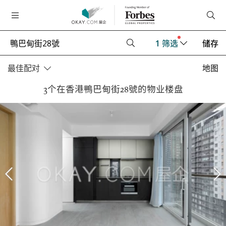
1
筛选
储存
最佳配对
地图
3个在香港鴨巴甸街28號的物业楼盘