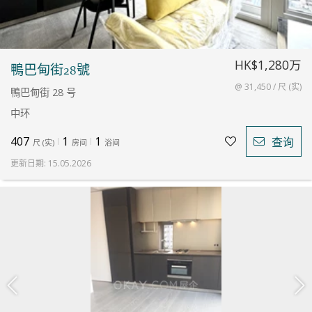
HK$1,280万
鴨巴甸街28號
@ 31,450 / 尺 (实)
鴨巴甸街 28 号
中环
407
1
1
查询
尺
(
实
)
房间
浴间
更新日期
:
15.05.2026