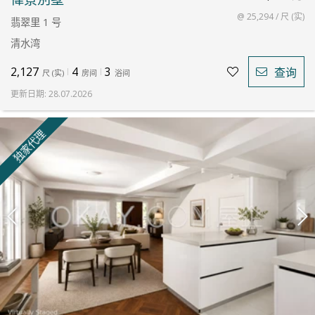
@ 25,294 / 尺 (实)
翡翠里 1 号
清水湾
2,127
4
3
查询
尺
(
实
)
房间
浴间
更新日期
:
28.07.2026
独家代理