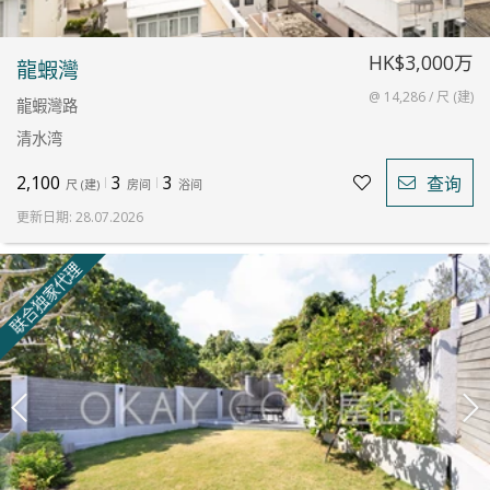
HK$3,000万
龍蝦灣
@ 14,286 / 尺 (建)
龍蝦灣路
清水湾
2,100
3
3
查询
尺
(
建
)
房间
浴间
更新日期
:
28.07.2026
联合独家代理