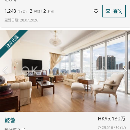
1,248
2
2
查询
尺
(
实
)
房间
浴间
更新日期
:
28.07.2026
独家代理
HK$5,180万
懿薈
@ 29,516 / 尺 (实)
科發道 2 号