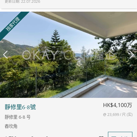
更新日期
:
22.07.2026
独家代理
HK$4,100万
靜修里6-8號
@ 23,699 / 尺 (实)
靜修里 6-8 号
舂坎角