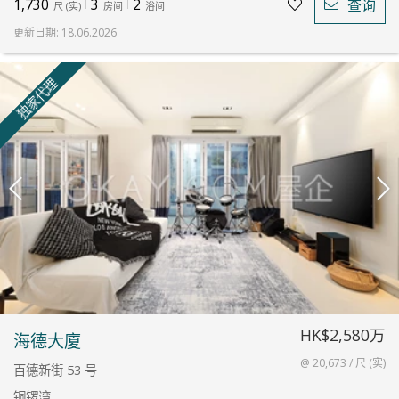
1,730
3
2
查询
尺
(
实
)
房间
浴间
更新日期
:
18.06.2026
独家代理
HK$2,580万
海德大廈
@ 20,673 / 尺 (实)
百德新街 53 号
铜锣湾