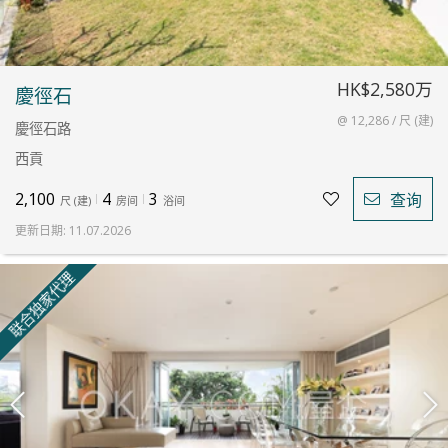
HK$2,580万
慶徑石
@ 12,286 / 尺 (建)
慶徑石路
西貢
2,100
4
3
查询
尺
(
建
)
房间
浴间
更新日期
:
11.07.2026
联合独家代理