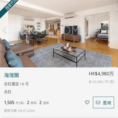
独家代理
HK$4,980万
海灣閣
@ 33,090 / 尺 (实)
赤柱灘道 16 号
赤柱
1,505
2
2
查询
尺
(
实
)
房间
浴间
更新日期
:
09.07.2026