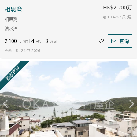
HK$2,200万
相思灣
@ 10,476 / 尺 (建)
相思灣
清水湾
2,100
4
3
查询
尺
(
建
)
房间
浴间
更新日期
:
24.07.2026
独家代理