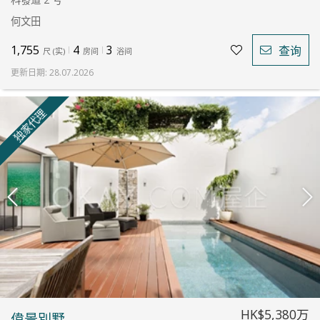
何文田
1,755
4
3
查询
尺
(
实
)
房间
浴间
更新日期
:
28.07.2026
独家代理
HK$5,380万
偉景別墅