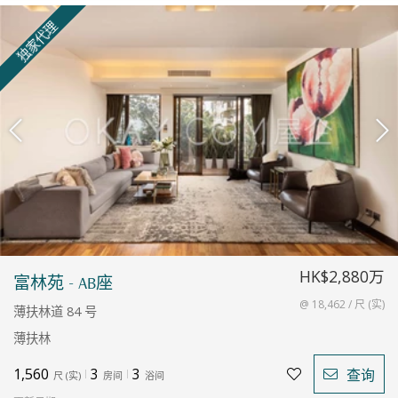
独家代理
HK$2,880万
富林苑 - AB座
@ 18,462 / 尺 (实)
薄扶林道 84 号
薄扶林
1,560
3
3
查询
尺
(
实
)
房间
浴间