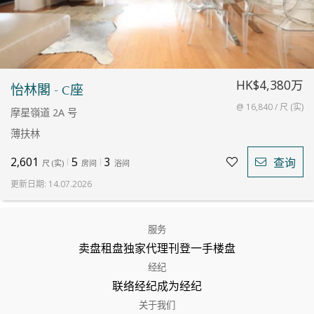
HK$4,380万
怡林閣 - C座
@ 16,840 / 尺 (实)
摩星嶺道 2A 号
薄扶林
2,601
5
3
查询
尺
(
实
)
房间
浴间
更新日期
:
14.07.2026
服务
卖盘
租盘
独家代理
刊登
一手楼盘
经纪
联络经纪
成为经纪
关于我们