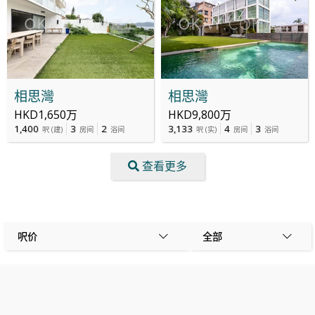
相思灣
相思灣
HKD1,650万
HKD9,800万
1,400
3
2
3,133
4
3
呎
(
建
)
房间
浴间
呎
(
实
)
房间
浴间
查看更多
呎价
全部