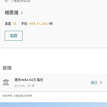
了解更多此处
相思灣
18
HK$ 31,280
卖盘
平均
/ 呎
追踪
按揭
港币
HK$4.94万
每月
自订
@
3.5
%
,
30
年
免责声明: 计算结果只供参考