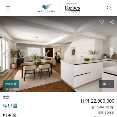
18
独家代理
卖盘
HK$ 22,000,000
相思灣
@
10,476
/
呎
(
建
)
編號: 306821
相思灣