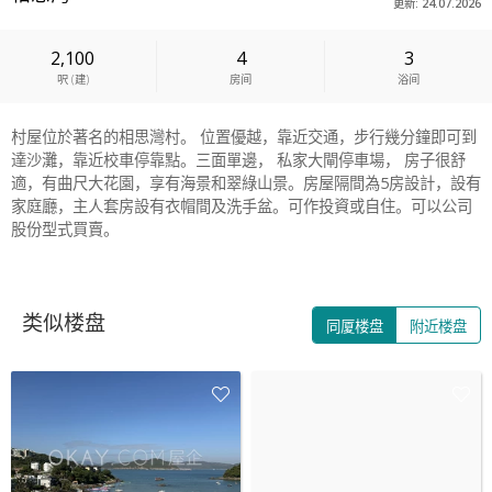
更新: 24.07.2026
2,100
4
3
呎
(
建
)
房间
浴间
村屋位於著名的相思灣村。 位置優越，靠近交通，步行幾分鐘即可到
達沙灘，靠近校車停靠點。三面單邊， 私家大閘停車場， 房子很舒
適，有曲尺大花園，享有海景和翠綠山景。房屋隔間為5房設計，設有
家庭廳，主人套房設有衣帽間及洗手盆。可作投資或自住。可以公司
股份型式買賣。
类似楼盘
同厦楼盘
附近楼盘