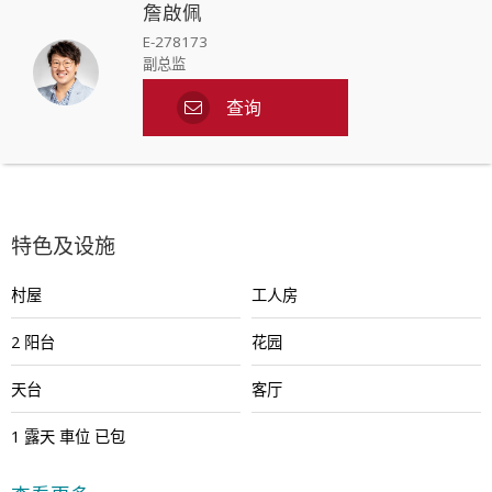
詹啟佩
E-278173
副总监
查询
特色及设施
村屋
工人房
2 阳台
花园
天台
客厅
1
露天
車位
已包