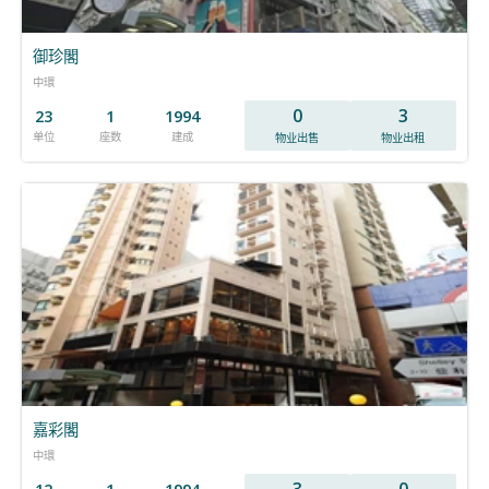
御珍閣
中環
0
3
23
1
1994
单位
座数
建成
物业出售
物业出租
嘉彩閣
中環
3
0