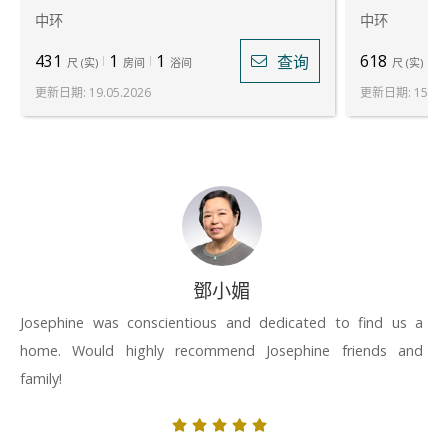
中环
中环
431
1
1
618
2
查询
尺
(
实
)
房间
浴间
尺
(
实
)
更新日期
:
19.05.2026
更新日期
:
15.07
鄧小媚
Josephine was conscientious and dedicated to find us a
home. Would highly recommend Josephine friends and
family!