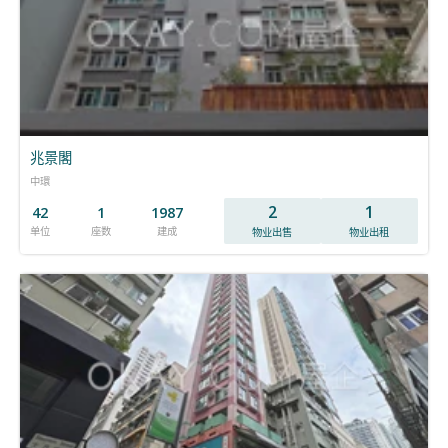
兆景閣
中環
2
1
42
1
1987
单位
座数
建成
物业出售
物业出租