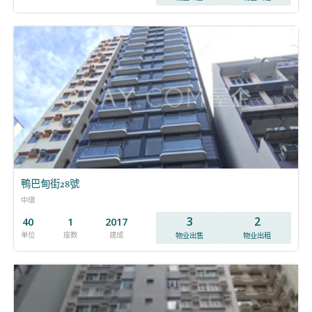
鴨巴甸街28號
中環
3
2
40
1
2017
单位
座数
建成
物业出售
物业出租