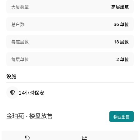
大厦类型
高层建筑
总户数
36
单位
每座层数
18
层数
每层单位
2
单位
设施
24小时保安
金珀苑 - 楼盘放售
物业出售