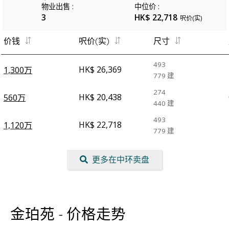
物业出售
:
中位价
:
3
HK$ 22,718
呎价(实)
价钱
呎价(实)
尺寸
493
HK$ 26,369
1,300万
779
建
274
HK$ 20,438
560万
440
建
493
HK$ 22,718
1,120万
779
建
更多在中环卖盘
金珀苑 - 价格走势