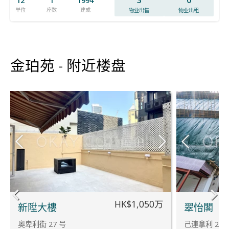
12
1
1994
单位
座数
建成
物业出售
物业出租
金珀苑 - 附近楼盘
HK$1,050万
新陞大樓
翠怡閣
奧卑利街 27 号
己連拿利 2 号