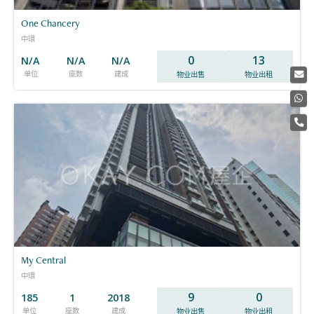
One Chancery
中環
0
13
N/A
N/A
N/A
单位
座数
建成
物业出售
物业出租
My Central
中環
9
0
185
1
2018
单位
座数
建成
物业出售
物业出租