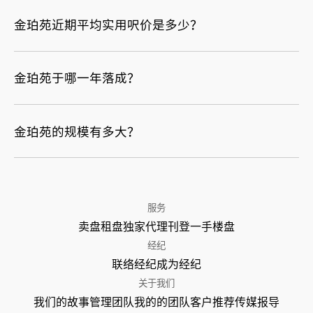
金珀苑近期平均实用呎价是多少？
金珀苑于哪一年落成？
金珀苑的规模有多大？
服务
卖盘
租盘
独家代理
刊登
一手楼盘
经纪
联络经纪
成为经纪
关于我们
我们的故事
管理团队
我的的团队
客户推荐
传媒报导