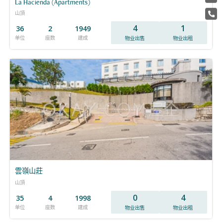
La Hacienda (Apartments)
山頂
4
1
36
2
1949
单位
座数
建成
物业出售
物业出租
雲嶺山莊
山頂
0
4
35
4
1998
单位
座数
建成
物业出售
物业出租