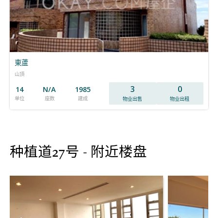
東蘆
山頂
3
0
14
N/A
1985
单位
座数
建成
物业出售
物业出租
种植道27号 - 附近楼盘