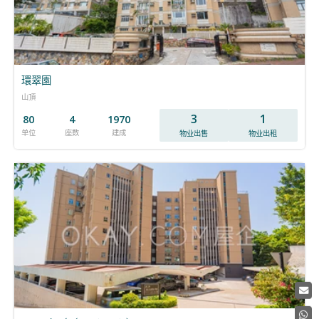
環翠園
山頂
3
1
80
4
1970
单位
座数
建成
物业出售
物业出租