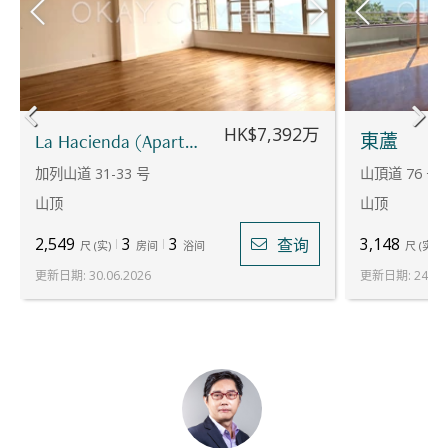
HK$7,392万
La Hacienda (Apartments) - B座
東蘆
加列山道 31-33 号
山頂道 76 号
山顶
山顶
2,549
3
3
3,148
查询
尺
(
实
)
房间
浴间
尺
(
实
)
更新日期
:
30.06.2026
更新日期
:
24.07