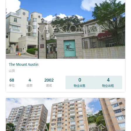
The Mount Austin
山頂
0
4
68
4
2002
单位
座数
建成
物业出售
物业出租