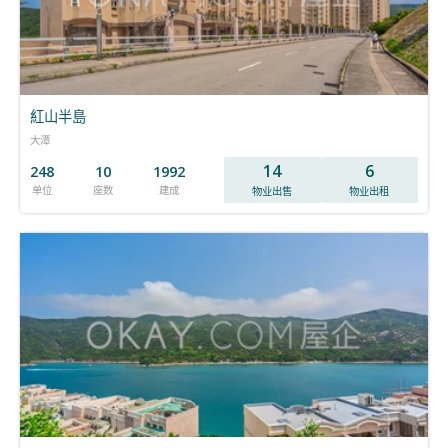
紅山半島
大潭
14
6
248
10
1992
单位
座数
建成
物业出售
物业出租