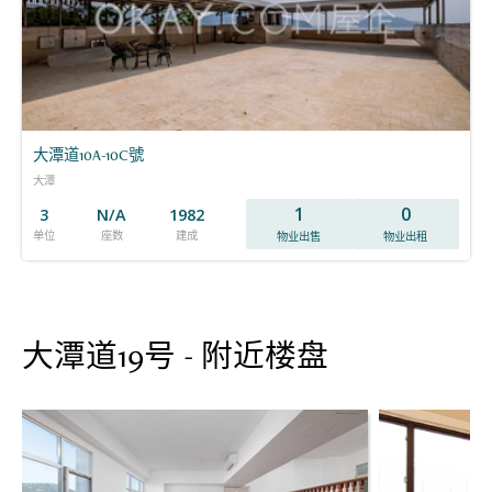
大潭道10A-10C號
大潭
1
0
3
N/A
1982
单位
座数
建成
物业出售
物业出租
大潭道19号 - 附近楼盘