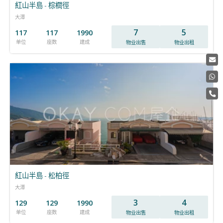
紅山半島 - 棕櫚徑
大潭
7
5
117
117
1990
单位
座数
建成
物业出售
物业出租
紅山半島 - 松柏徑
大潭
3
4
129
129
1990
单位
座数
建成
物业出售
物业出租