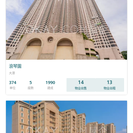
浪琴園
大潭
14
13
374
5
1990
单位
座数
建成
物业出售
物业出租