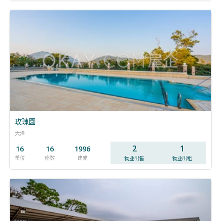
玫瑰園
大潭
2
1
16
16
1996
单位
座数
建成
物业出售
物业出租