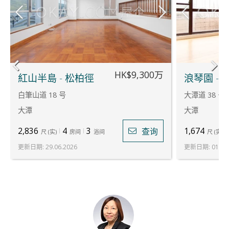
HK$9,300万
紅山半島 - 松柏徑
浪琴園 - 
白筆山道 18 号
大潭道 38 号
大潭
大潭
2,836
4
3
1,674
查询
尺
(
实
)
房间
浴间
尺
(
实
)
更新日期
:
29.06.2026
更新日期
:
01.06