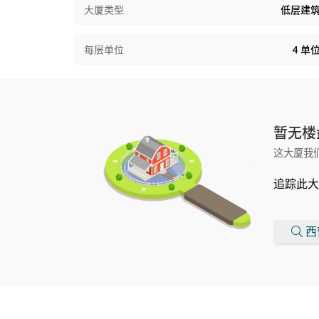
大厦类型
低层建
每层单位
4
单
暂无楼
这大厦我
追踪此大
西