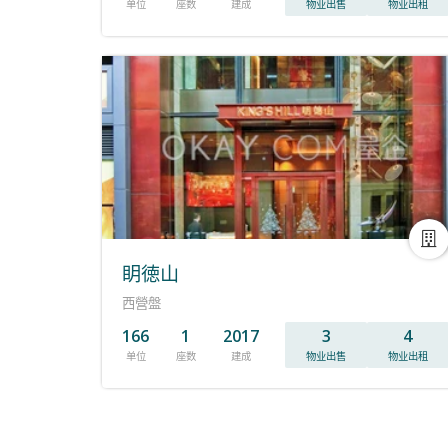
单位
座数
建成
物业出售
物业出租
眀徳山
西營盤
166
1
2017
3
4
单位
座数
建成
物业出售
物业出租