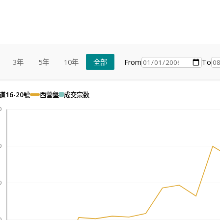
From
To
3年
5年
10年
全部
16-20號
西營盤
成交宗数
0
0
0
0