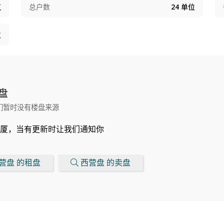
筑
总户数
24
单位
位
盘
们暂时没有楼盘来源
厦，当有更新时让我们通知你
营盘 的租盘
西营盘 的卖盘