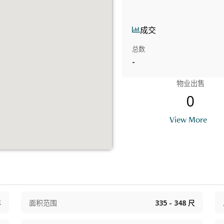
成交
总数
-
物业出售
0
View More
年
面积范围
335 - 348
尺