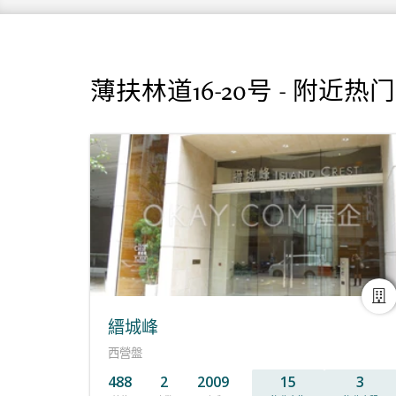
薄扶林道16-20号 - 附近热
縉城峰
西營盤
488
2
2009
15
3