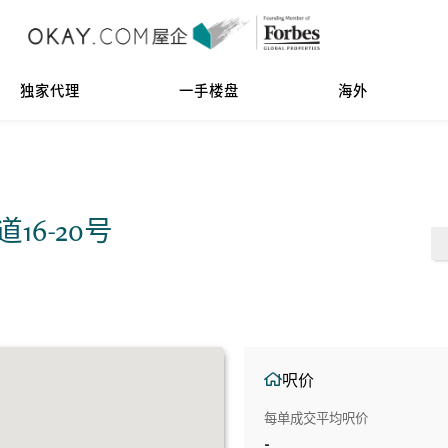
独家代理
一手楼盘
海外
林道16-20号
呎价
每单成交平均呎价
-