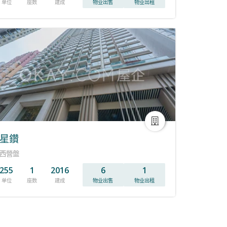
单位
座数
建成
物业出售
物业出租
星鑽
西營盤
255
1
2016
6
1
单位
座数
建成
物业出售
物业出租