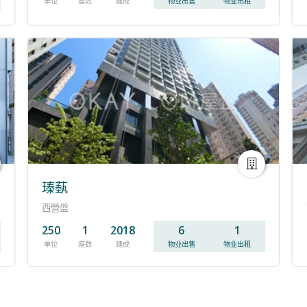
单位
座数
建成
物业出售
物业出租
瑧蓺
西營盤
250
1
2018
6
1
单位
座数
建成
物业出售
物业出租