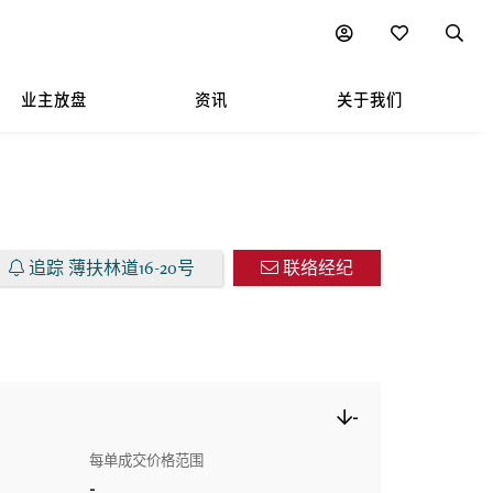
图表
附近热门项目
业主放盘
资讯
关于我们
追踪 薄扶林道16-20号
联络经纪
-
每单成交价格范围
-