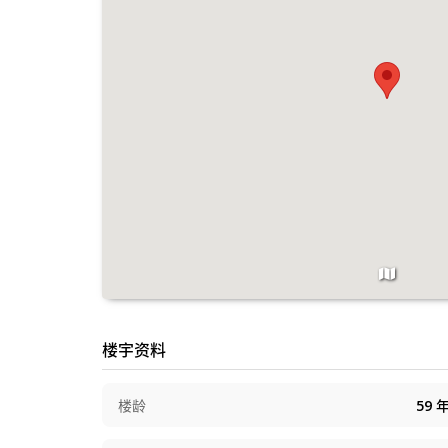
楼宇资料
楼龄
59