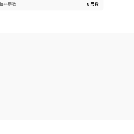
每座层数
6
层数