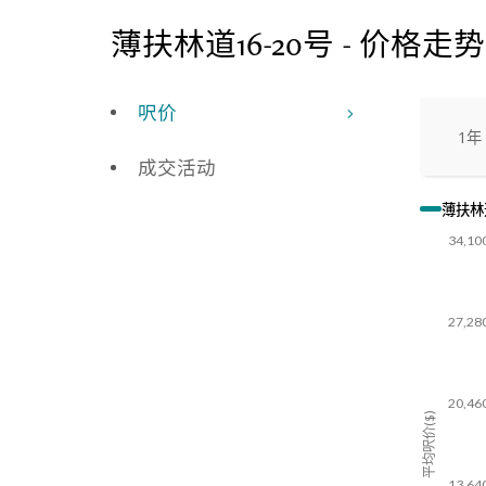
薄扶林道16-20号 - 价格走势
呎价
1年
成交活动
薄扶林道
34,10
27,28
20,46
平均呎价($)
13,64