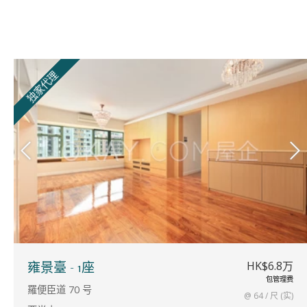
独家代理
HK$6.8万
雍景臺 - 1座
包管理费
羅便臣道 70 号
@ 64 / 尺 (实)