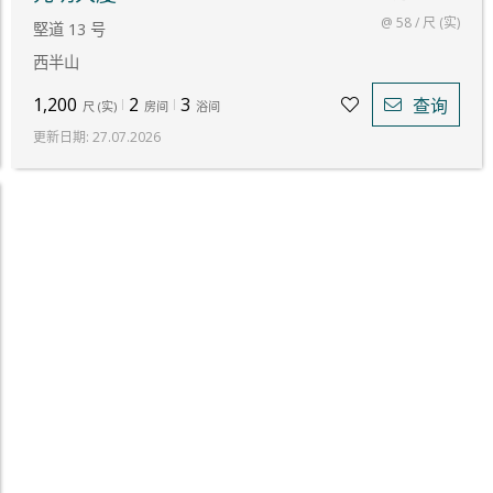
@ 58 / 尺 (实)
堅道 13 号
西半山
1,200
2
3
查询
尺
(
实
)
房间
浴间
更新日期
:
27.07.2026