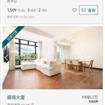
西半山
1,509
3
2
查询
尺
(
实
)
房间
浴间
更新日期
:
07.08.2026
独家代理
HK$5.2万
銀禧大廈
包管理费