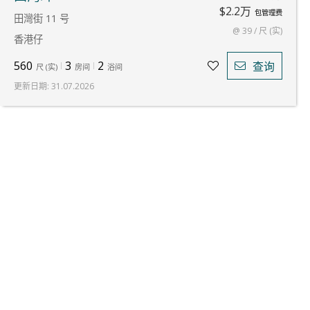
$2.2万
包管理费
田灣街 11 号
@ 39 / 尺 (实)
香港仔
560
3
2
查询
尺
(
实
)
房间
浴间
更新日期
:
31.07.2026