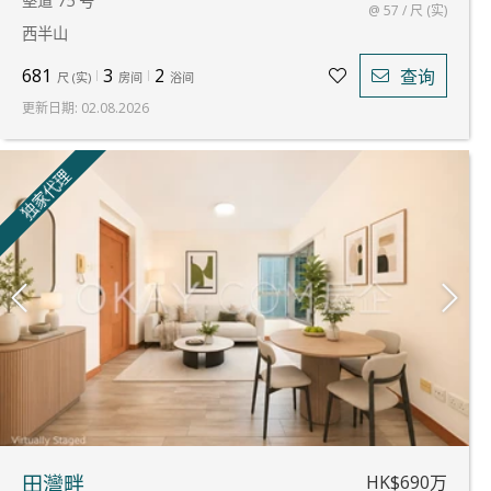
堅道 75 号
@ 57 / 尺 (实)
西半山
681
3
2
查询
尺
(
实
)
房间
浴间
更新日期
:
02.08.2026
独家代理
HK$690万
田灣畔