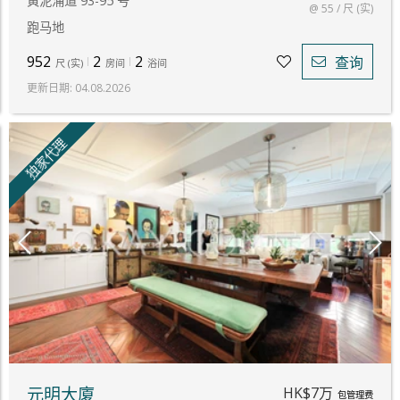
黃泥涌道 93-95 号
@ 55 / 尺 (实)
跑马地
952
2
2
查询
尺
(
实
)
房间
浴间
更新日期
:
04.08.2026
独家代理
HK$7万
元明大廈
包管理费