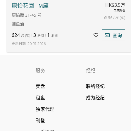
HK$3.5万
康怡花園 - M座
包管理费
康愉街 31-45 号
@ 56 / 尺 (实)
鲗鱼涌
624
3
1
查询
尺
(
实
)
房间
浴间
更新日期
:
20.07.2026
服务
经纪
卖盘
联络经纪
租盘
成为经纪
独家代理
刊登