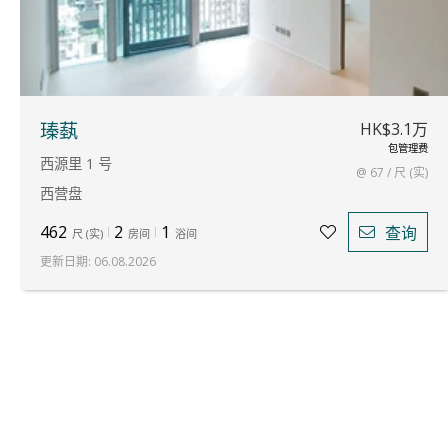
HK$3.1万
瑧蓺
包管理费
西源里 1 号
@ 67 / 尺 (实)
西营盘
462
2
1
查询
尺
(
实
)
房间
浴间
更新日期
:
06.08.2026