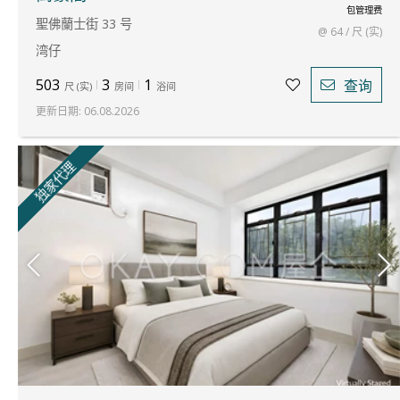
包管理费
聖佛蘭士街 33 号
@ 64 / 尺 (实)
湾仔
503
3
1
查询
尺
(
实
)
房间
浴间
更新日期
:
06.08.2026
独家代理