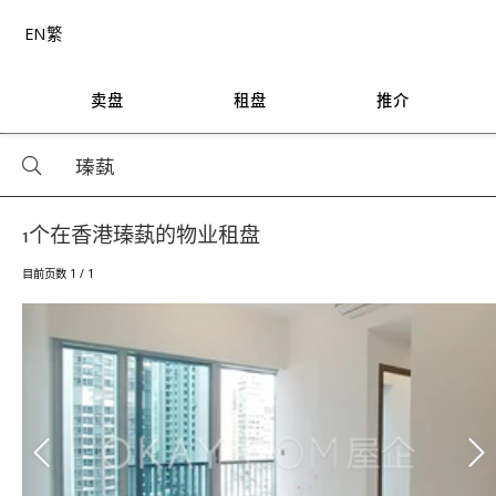
EN
繁
卖盘
租盘
推介
1个在香港瑧蓺的物业租盘
目前页数 1 / 1