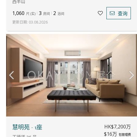
西半山
1,060
3
2
查询
尺
(
实
)
房间
浴间
更新日期
:
03.08.2026
HK$7,200万
慧明苑 - 1座
$16万
包管理费