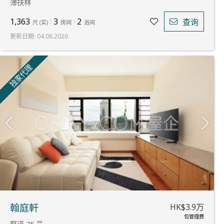
薄扶林
1,363
3
2
查询
尺
(
实
)
房间
浴间
更新日期
:
04.08.2026
独家代理
HK$3.9万
翰庭軒
包管理费