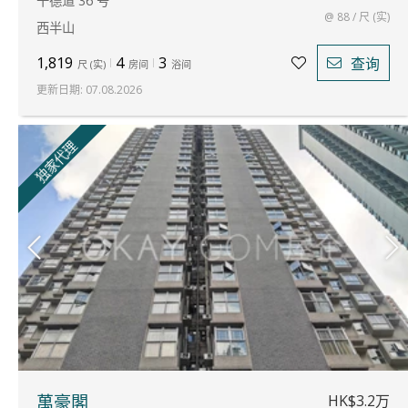
干德道 36 号
@ 88 / 尺 (实)
西半山
1,819
4
3
查询
尺
(
实
)
房间
浴间
更新日期
:
07.08.2026
独家代理
HK$3.2万
萬豪閣