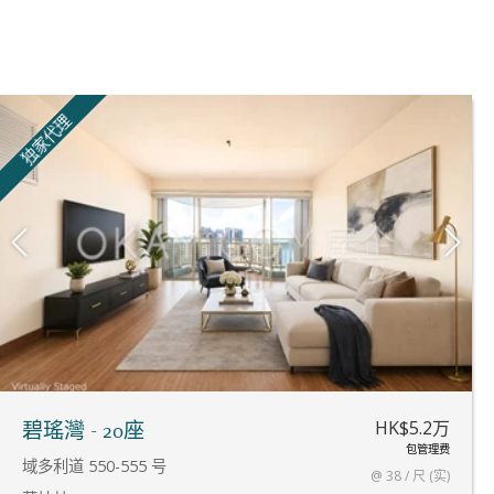
独家代理
HK$5.2万
碧瑤灣 - 20座
包管理费
域多利道 550-555 号
@ 38 / 尺 (实)