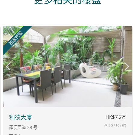
独家代理
HK$7.5万
利德大廈
@ 50 / 尺 (实)
羅便臣道 29 号