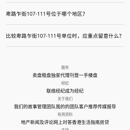
卑路乍街107-111号位于哪个地区？
比较卑路乍街107-111号单位时，应重点留意什么？
服务
卖盘
租盘
独家代理
刊登
一手楼盘
经纪
联络经纪
成为经纪
关于我们
我们的故事
管理团队
我的的团队
客户推荐
传媒报导
有用资料
地产新闻及评论
网上对答
香港生活指南
房贷