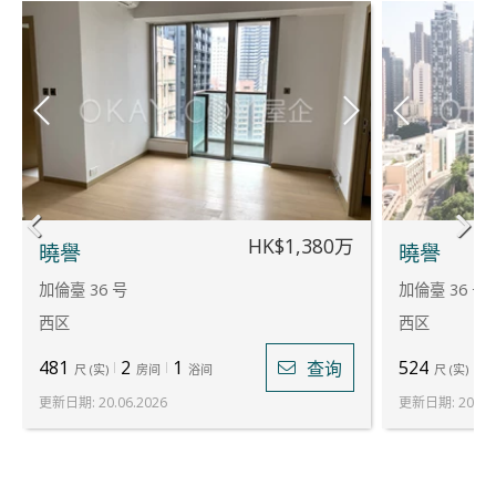
HK$1,380万
曉譽
曉譽
加倫臺 36 号
加倫臺 36 号
西区
西区
481
2
1
524
2
查询
尺
(
实
)
房间
浴间
尺
(
实
)
更新日期
:
20.06.2026
更新日期
:
20.06