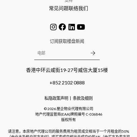
支持
常见问题
联络我们
订阅获取楼盘新闻
香港中环云咸街19-27号威信大厦15楼
+852 2102 0888
私隐政策声明
条款及细则
©
2026
屋企物业代理有限公司
地产代理监管局(EAA)牌照编号
C-036846
版权所有
请注意，本房地产代理公司的服务费用为租赁成交相当于一个月租金的50%
（由业主及租户双方支付）或买卖成交相当于成交价的1%（由买方及卖方双