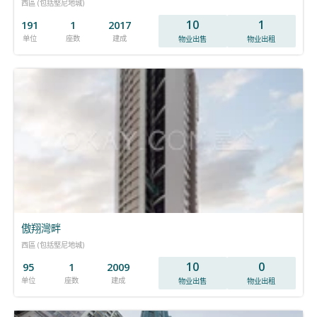
西區 (包括堅尼地城)
10
1
191
1
2017
单位
座数
建成
物业出售
物业出租
傲翔灣畔
西區 (包括堅尼地城)
10
0
95
1
2009
单位
座数
建成
物业出售
物业出租