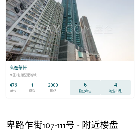
高逸華軒
西區 (包括堅尼地城)
6
4
476
1
2000
单位
座数
建成
物业出售
物业出租
卑路乍街107-111号 - 附近楼盘