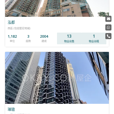
泓都
西區 (包括堅尼地城)
13
1
1,182
3
2004
单位
座数
建成
物业出售
物业出租
瑧璈