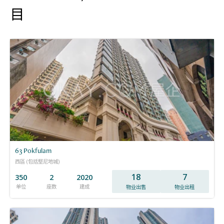
目
63 Pokfulam
西區 (包括堅尼地城)
18
7
350
2
2020
单位
座数
建成
物业出售
物业出租