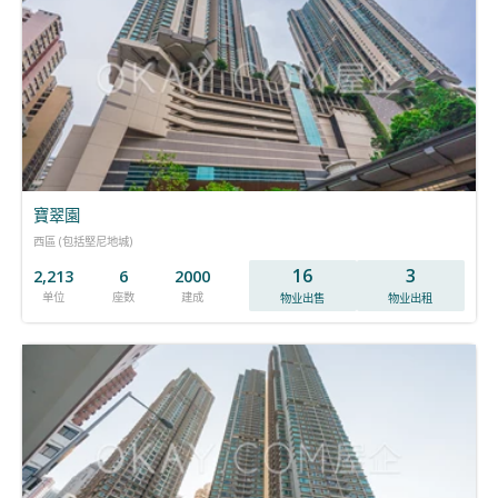
寶翠園
西區 (包括堅尼地城)
16
3
2,213
6
2000
单位
座数
建成
物业出售
物业出租