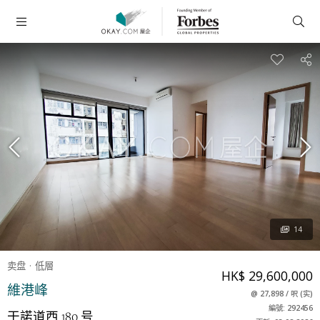
14
卖盘
低層
HK$ 29,600,000
維港峰
@
27,898
/
呎
(
实
)
編號: 292456
干諾道西 180 号