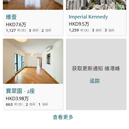
Imperial Kennedy
維壹
HKD9.5万
HKD7.6万
1,259
3
3
1,127
3
2
呎
(
实
)
房间
浴间
呎
(
实
)
房间
浴间
获取更新通知
維港峰
追踪
寶翠園 - 2座
HKD3.98万
663
2
1
呎
(
实
)
房间
浴间
查看更多