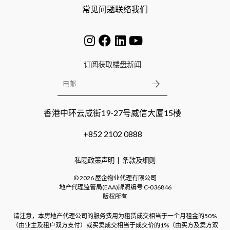
常见问题
联络我们
订阅获取楼盘新闻
香港中环云咸街19-27号威信大厦15楼
+852 2102 0888
私隐政策声明
条款及细则
©
2026
屋企物业代理有限公司
地产代理监管局(EAA)牌照编号
C-036846
版权所有
请注意，本房地产代理公司的服务费用为租赁成交相当于一个月租金的50%
（由业主及租户双方支付）或买卖成交相当于成交价的1%（由买方及卖方双