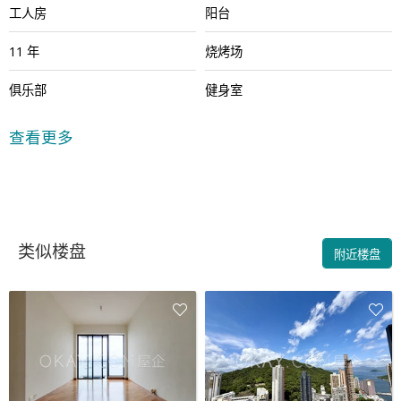
工人房
阳台
11 年
烧烤场
俱乐部
健身室
游乐场
室内游泳池
查看更多
多功能房间
类似楼盘
附近楼盘