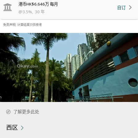
港币
HK$6.646万
每月
自订
@
3.5
%
,
30
年
免责声明: 计算结果只供参考
了解更多此处
西区