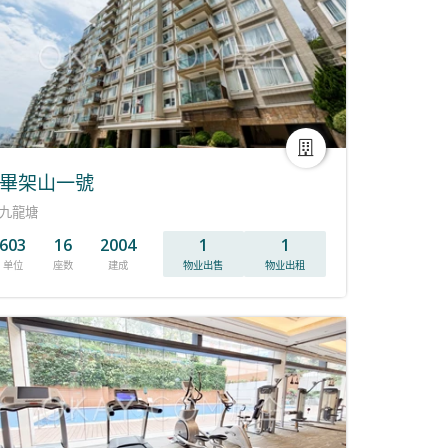
畢架山一號
九龍塘
603
16
2004
1
1
单位
座数
建成
物业出售
物业出租