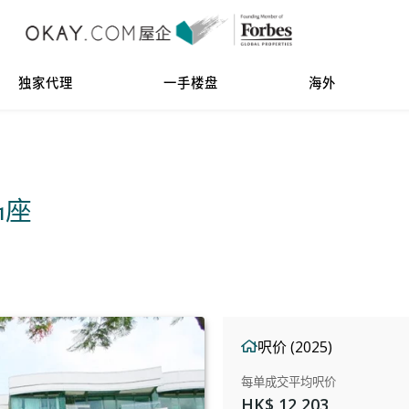
独家代理
一手楼盘
海外
 1座
呎价 (2025)
每单成交平均呎价
HK$ 12,203