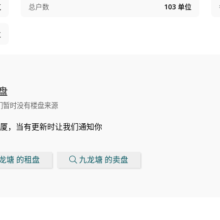
筑
总户数
103
单位
位
盘
们暂时没有楼盘来源
厦，当有更新时让我们通知你
龙塘 的租盘
九龙塘 的卖盘