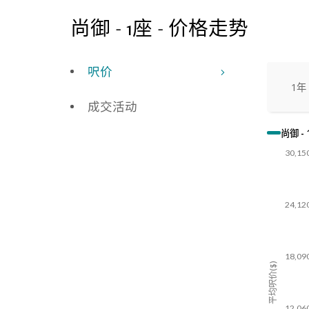
尚御 - 1座 - 价格走势
呎价
1年
成交活动
尚御 -
30,15
24,12
18,09
平均呎价($)
12,06