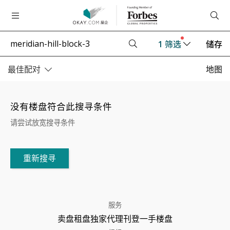
1
筛选
储存
最佳配对
地图
没有楼盘符合此搜寻条件
请尝试放宽搜寻条件
重新搜寻
服务
卖盘
租盘
独家代理
刊登
一手楼盘