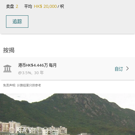
2
HK$ 20,000
卖盘
平均
/ 呎
追踪
按揭
港币
HK$4.446万
每月
自订
@
3.5
%
,
30
年
免责声明: 计算结果只供参考