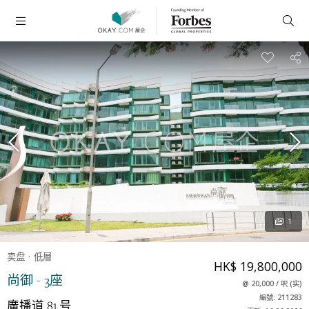
1
卖盘
低層
HK$ 19,800,000
尚御 - 3座
@
20,000
/
呎
(
实
)
編號: 211283
廣播道 81 号