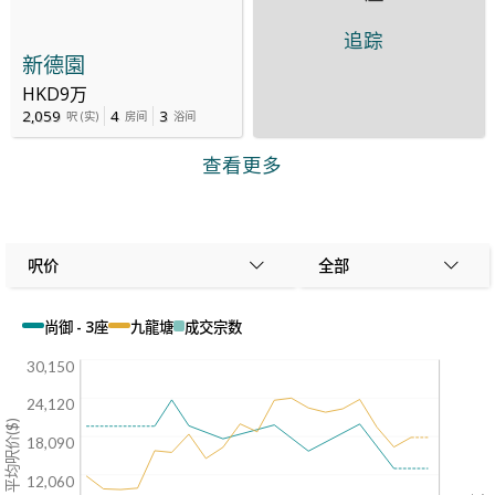
追踪
新德園
HKD9万
2,059
4
3
呎
(
实
)
房间
浴间
查看更多
呎价
全部
尚御 - 3座
九龍塘
成交宗数
30,150
24,120
平均呎价($)
18,090
12,060