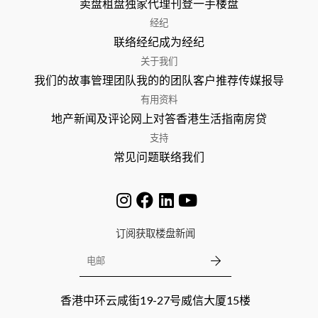
卖盘
租盘
独家代理
刊登
一手楼盘
经纪
联络经纪
成为经纪
关于我们
我们的故事
管理团队
我的的团队
客户推荐
传媒报导
有用资料
地产新闻及评论
网上对答
香港生活指南
房贷
支持
常见问题
联络我们
订阅获取楼盘新闻
香港中环云咸街19-27号威信大厦15楼