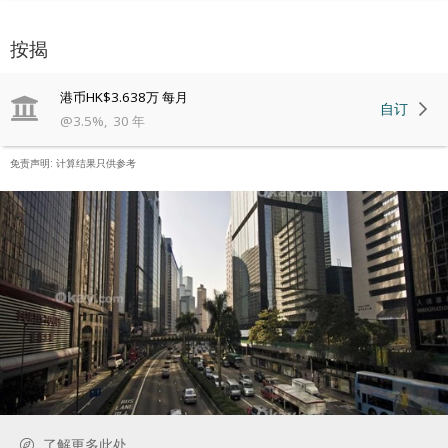
按揭
港币
HK$3.638万
每月
自订
@
3.5
%
,
30
年
免责声明: 计算结果只供参考
了解更多此处