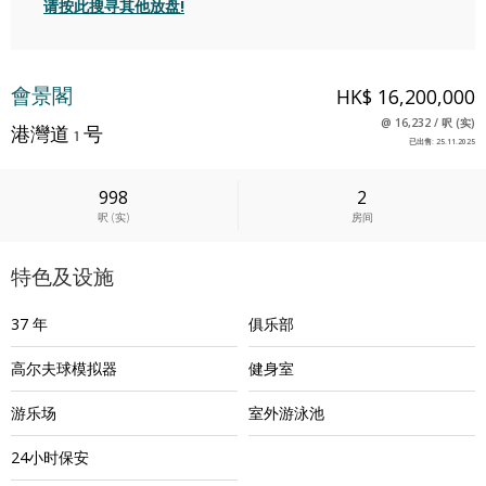
请按此搜寻其他放盘!
會景閣
HK$ 16,200,000
@
16,232
/
呎
(
实
)
港灣道 1 号
已出售
:
25.11.2025
998
2
呎
(
实
)
房间
特色及设施
37 年
俱乐部
高尔夫球模拟器
健身室
游乐场
室外游泳池
24小时保安