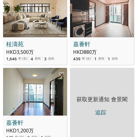
桂濤苑
嘉薈軒
HKD3,500万
HKD880万
1,646
4
3
439
1
1
呎
(
实
)
房间
浴间
呎
(
实
)
房间
浴间
获取更新通知
會景閣
追踪
嘉薈軒
HKD1,200万