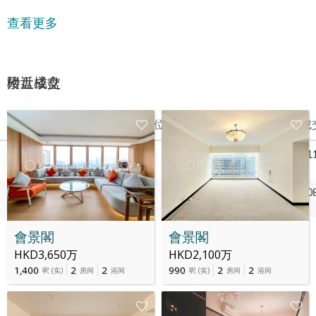
查看更多
附近楼盘
楼盘成交
Date
楼层
单位
Price
最后成
25 11月 2025
42
10
HK$ 1,620万
1月 201
25 1月 2011
42
10
HK$ 1,738.8万
1月 200
04 1月 2008
42
10
HK$ 1,310万
-
會景閣
會景閣
HKD3,650万
HKD2,100万
1,400
2
2
990
2
2
呎
(
实
)
房间
浴间
呎
(
实
)
房间
浴间