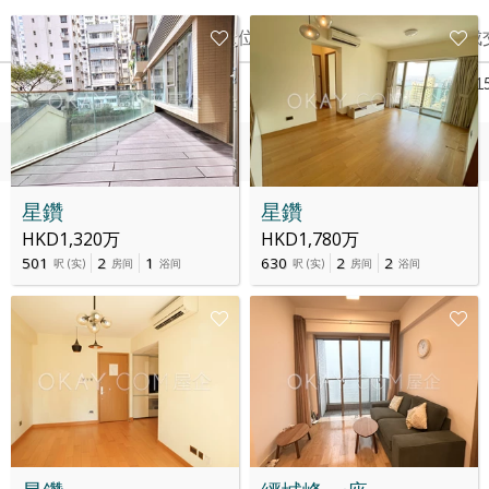
Date
楼层
单位
Price
最后成
21 5月 2025
5
A
HK$ 1,088万
7月 201
16 7月 2015
5
A
HK$ 1,156.7万
-
星鑽
星鑽
HKD1,320万
HKD1,780万
501
2
1
630
2
2
呎
(
实
)
房间
浴间
呎
(
实
)
房间
浴间