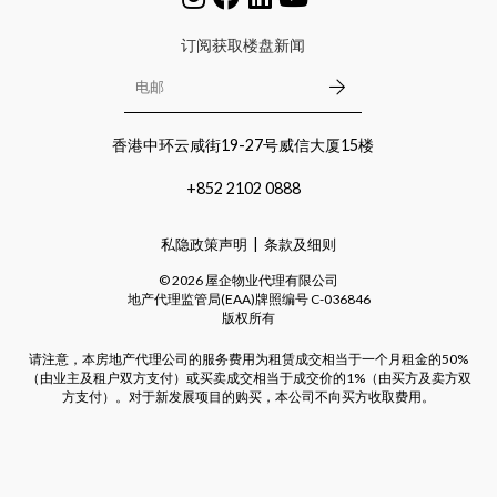
订阅获取楼盘新闻
香港中环云咸街19-27号威信大厦15楼
+852 2102 0888
私隐政策声明
条款及细则
©
2026
屋企物业代理有限公司
地产代理监管局(EAA)牌照编号
C-036846
版权所有
请注意，本房地产代理公司的服务费用为租赁成交相当于一个月租金的50%
（由业主及租户双方支付）或买卖成交相当于成交价的1%（由买方及卖方双
方支付）。对于新发展项目的购买，本公司不向买方收取费用。