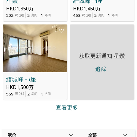
星鑽
縉城峰 - 1座
HKD1,350万
HKD1,450万
502
2
1
463
2
1
呎
(
实
)
房间
浴间
呎
(
实
)
房间
浴间
获取更新通知
星鑽
追踪
縉城峰 - 1座
HKD1,500万
559
2
1
呎
(
实
)
房间
浴间
查看更多
呎价
全部