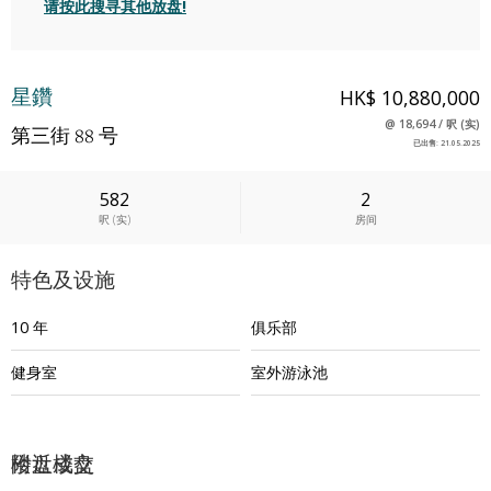
请按此搜寻其他放盘!
星鑽
HK$ 10,880,000
@
18,694
/
呎
(
实
)
第三街 88 号
已出售
:
21.05.2025
582
2
呎
(
实
)
房间
特色及设施
10 年
俱乐部
健身室
室外游泳池
附近楼盘
楼盘成交