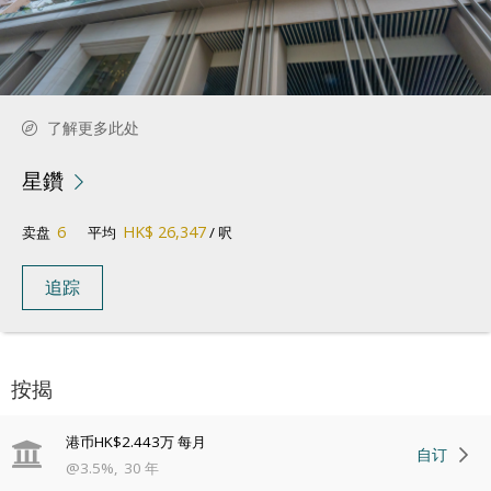
了解更多此处
星鑽
6
HK$ 26,347
卖盘
平均
/ 呎
追踪
按揭
港币
HK$2.443万
每月
自订
@
3.5
%
,
30
年