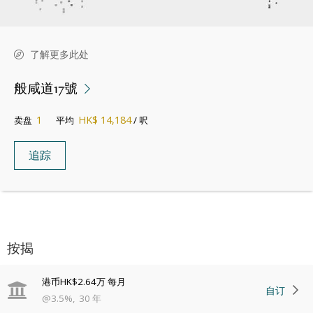
了解更多此处
般咸道17號
1
HK$ 14,184
卖盘
平均
/ 呎
追踪
按揭
港币
HK$2.64万
每月
自订
@
3.5
%
,
30
年