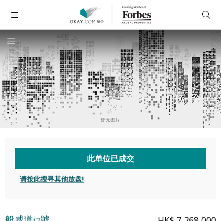
暂无图片
此单位已成交
请按此搜寻其他放盘!
般咸道17號
HK$ 7,268,000