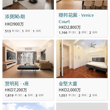
聯邦花園 - Venice
添寶閣1期
Court
HKD900万
HKD2,800万
513
1
1
呎
(
实
)
房间
浴间
1,166
3
2
呎
(
实
)
房间
浴间
慧明苑 - 1座
金堅大廈
HKD7,200万
HKD2,000万
1,819
4
3
1,051
2
2
呎
(
实
)
房间
浴间
呎
(
实
)
房间
浴间