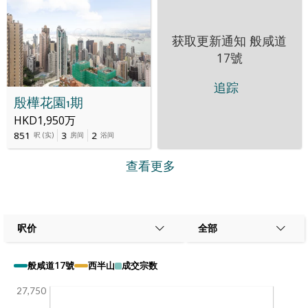
获取更新通知
般咸道
17號
追踪
殷樺花園1期
HKD1,950万
851
3
2
呎
(
实
)
房间
浴间
查看更多
呎价
全部
般咸道17號
西半山
成交宗数
27,750