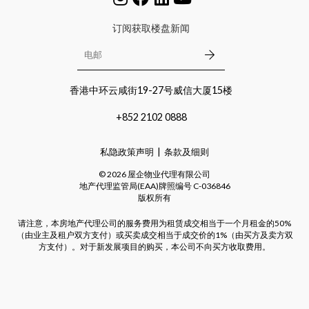
订阅获取楼盘新闻
香港中环云咸街19-27号威信大厦15楼
+852 2102 0888
私隐政策声明
条款及细则
©
2026
屋企物业代理有限公司
地产代理监管局(EAA)牌照编号
C-036846
版权所有
请注意，本房地产代理公司的服务费用为租赁成交相当于一个月租金的50%
（由业主及租户双方支付）或买卖成交相当于成交价的1%（由买方及卖方双
方支付）。对于新发展项目的购买，本公司不向买方收取费用。