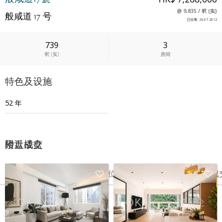
@
9,835
/
呎
(
实
)
般咸道 17 号
已出售
:
25.07.2012
739
3
呎
(
实
)
房间
特色及设施
52 年
附近楼盘
楼盘成交
Date
楼层
单位
Price
最后成
25 7月 2012
3
A
HK$ 726.8万
-