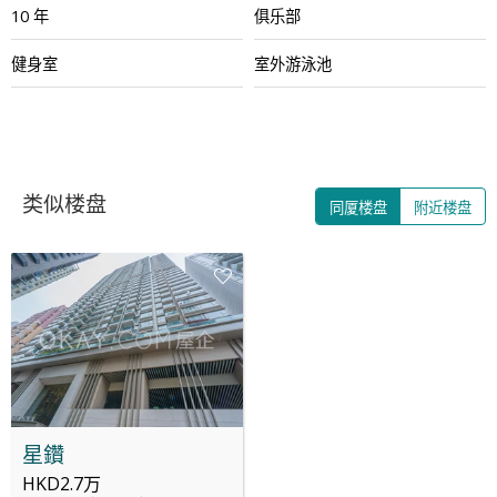
10 年
俱乐部
健身室
室外游泳池
类似楼盘
同厦楼盘
附近楼盘
星鑽
HKD2.7万