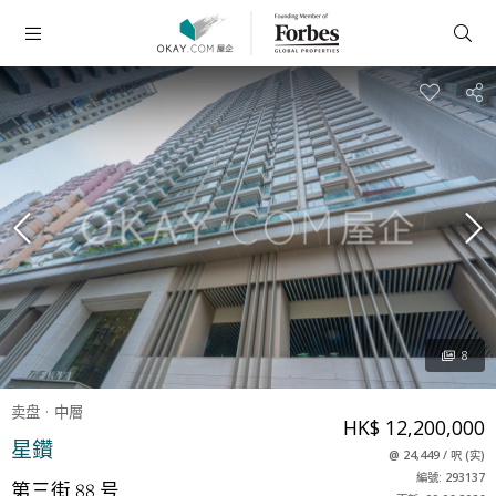
8
卖盘
中層
HK$ 12,200,000
星鑽
@
24,449
/
呎
(
实
)
編號: 293137
第三街 88 号