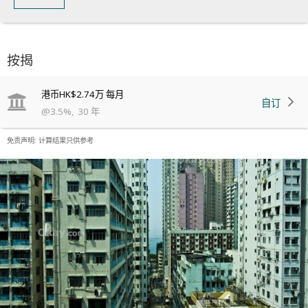
按揭
港币
HK$2.74万
每月
自订
@
3.5
%
,
30
年
免责声明: 计算结果只供参考