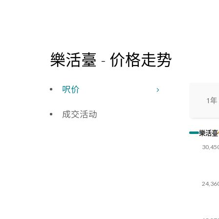
樂活臺
-
价格走势
呎价
1年
成交活动
樂活臺
30,45
24,36