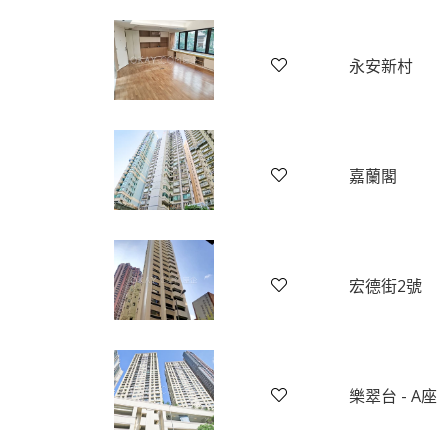
永安新村
嘉蘭閣
宏德街2號
樂翠台 - A座