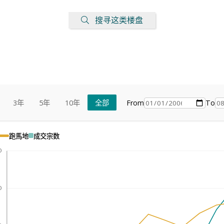
搜寻这类楼盘
From
To
3年
5年
10年
全部
跑馬地
成交宗数
0
0