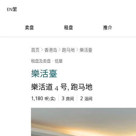
EN
繁
卖盘
租盘
推介
首页
香港岛
跑马地
樂活臺
租盘及卖盘
低層
樂活臺
樂活道 4 号
跑马地
1,180
3
2
呎
(
实
)
房间
浴间