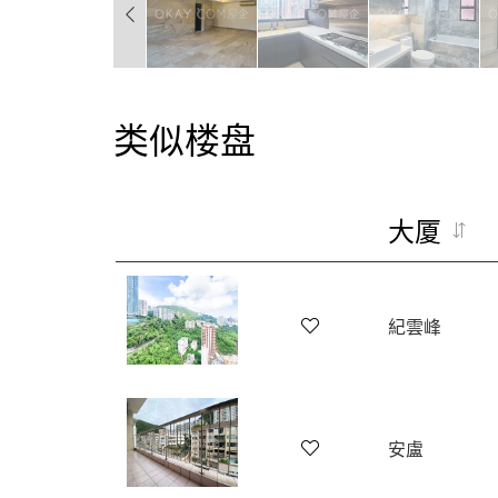
类似楼盘
大厦
紀雲峰
安盧