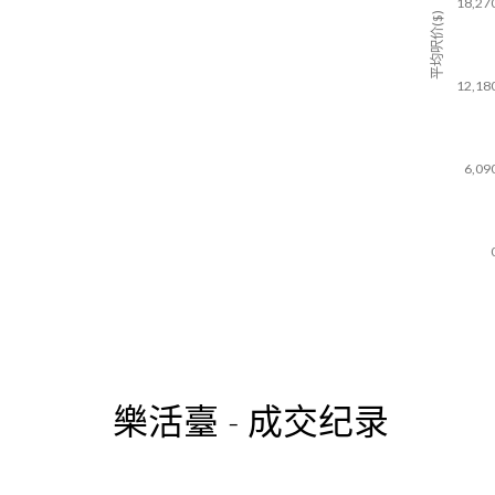
18,27
平均呎价($)
12,18
6,09
樂活臺 - 成交纪录