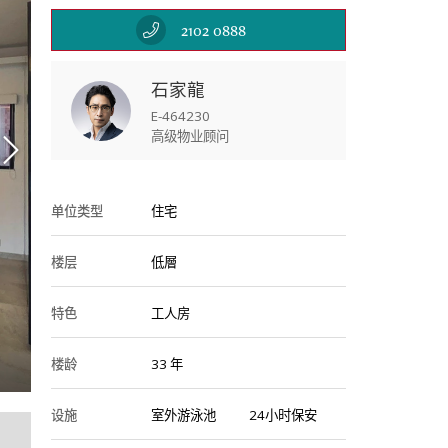
2102 0888
石家龍
E-464230
高级物业顾问
单位类型
住宅
楼层
低層
特色
工人房
Kitc
楼龄
33 年
设施
室外游泳池
24小时保安