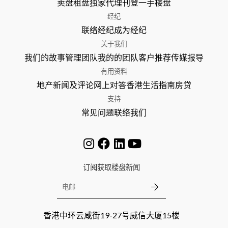
卖盘
租盘
独家代理
刊登
一手楼盘
经纪
联络经纪
成为经纪
关于我们
我们的故事
管理团队
我的的团队
客户推荐
传媒报导
有用资料
地产新闻及评论
网上对答
香港生活指南
房贷
支持
常见问题
联络我们
订阅获取楼盘新闻
香港中环云咸街19-27号威信大厦15楼