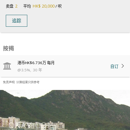
2
HK$ 20,000
卖盘
平均
/ 呎
追踪
按揭
港币
HK$6.736万
每月
自订
@
3.5
%
,
30
年
免责声明: 计算结果只供参考