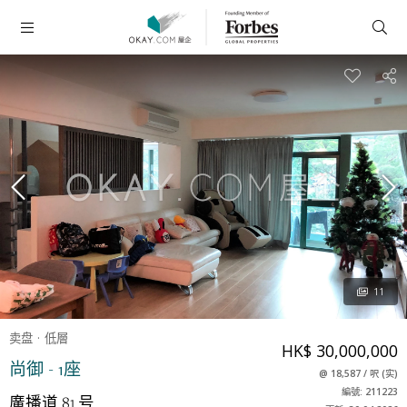
11
卖盘
低層
HK$ 30,000,000
尚御 - 1座
@
18,587
/
呎
(
实
)
編號: 211223
廣播道 81 号