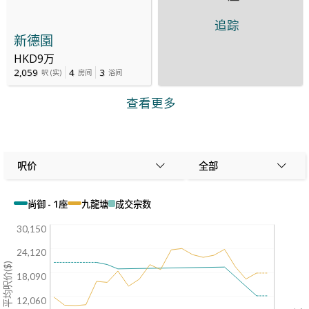
追踪
新德園
HKD9万
2,059
4
3
呎
(
实
)
房间
浴间
查看更多
呎价
全部
尚御 - 1座
九龍塘
成交宗数
30,150
24,120
平均呎价($)
18,090
12,060