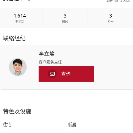
更新: 30.04.2026
1,614
3
3
呎
(
实
)
房间
浴间
联络经纪
李立燦
客户服务主任
查询
特色及设施
住宅
低層