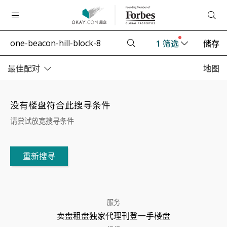
1
筛选
储存
最佳配对
地图
没有楼盘符合此搜寻条件
请尝试放宽搜寻条件
重新搜寻
服务
卖盘
租盘
独家代理
刊登
一手楼盘