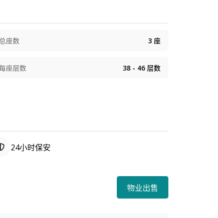
份作商铺用途。
总座数
3
座
每座层数
38 - 46
层数
24小时保安
物业出售