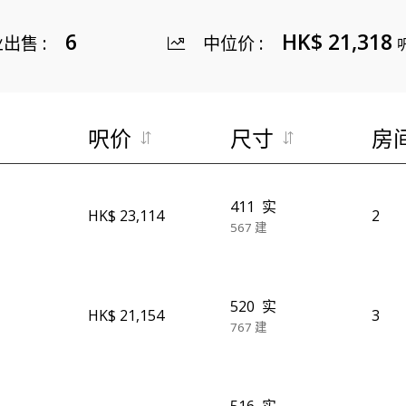
6
HK$ 21,318
业出售
:
中位价
:
呎价
尺寸
房
411
实
HK$ 23,114
2
567
建
520
实
HK$ 21,154
3
767
建