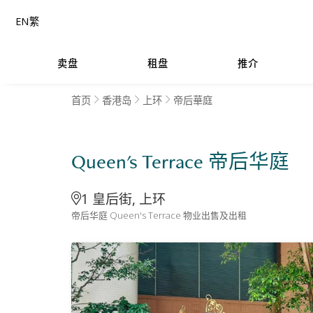
EN
繁
卖盘
租盘
推介
首页
香港岛
上环
帝后華庭
Queen's Terrace 帝后华庭
1 皇后街, 上环
帝后华庭 Queen's Terrace 物业出售及出租