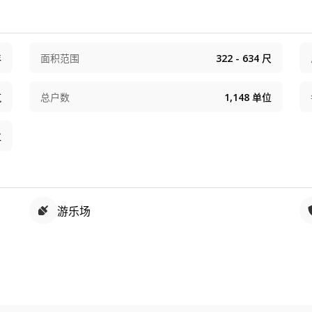
的住客停车场，亦附有盖行人天桥通往第1座；而屋苑地下亦有部
年
面积范围
322 - 634
尺
筑
总户数
1,148
单位
位
游乐场