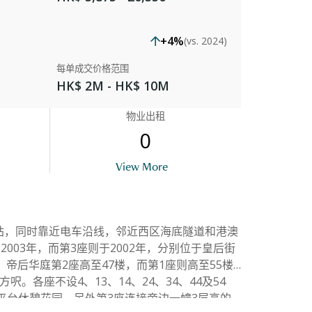
+4%
(vs. 2024)
每单成交价格范围
HK$ 2M - HK$ 10M
物业出租
0
uilding Outlook
View More
站，同时靠近电车沿线，邻近西区海底隧道和港澳
03年，而第3座则于2002年，分别位于皇后街
。帝后华庭第2座高至47楼，而第1座则高至55楼
呎。各座不设4、13、14、24、34、44及54
平台休憩花园，另外第3座连接旁边一幢3层高的