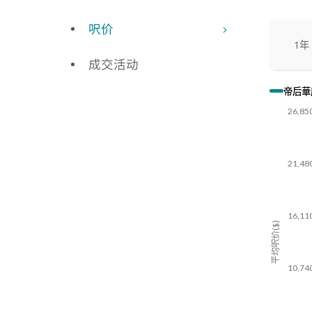
呎价
1年
成交活动
帝后華
26,85
21,48
16,11
平均呎价($)
10,74