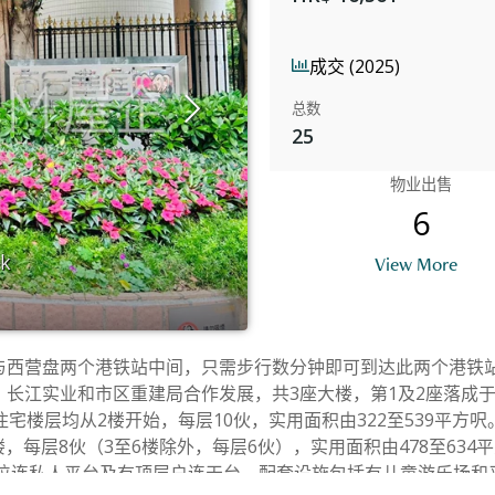
成交 (2025)
总数
25
物业出售
6
ok
B
View More
与西营盘两个港铁站中间，只需步行数分钟即可到达此两个港铁
江实业和市区重建局合作发展，共3座大楼，第1及2座落成于20
宅楼层均从2楼开始，每层10伙，实用面积由322至539平方呎
，每层8伙（3至6楼除外，每层6伙），实用面积由478至634平方
单位连私人平台及有顶层户连天台。配套设施包括有儿童游乐场和