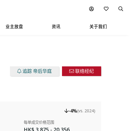
楼盘放售
图表
附近热门项目
业主放盘
资讯
关于我们
追踪 帝后华庭
联络经纪
-4%
(vs. 2024)
每单成交价格范围
HK$ 3,875 - 20,356