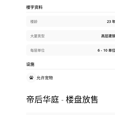
综合大厦，内设商用楼层及位于地下至地库 2层
楼宇资料
楼龄
23
大厦类型
高层建
每层单位
6 - 10
单
设施
允许宠物
帝后华庭 - 楼盘放售