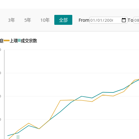
From
To
3年
5年
10年
全部
庭
上環
成交宗数
0
0
0
0