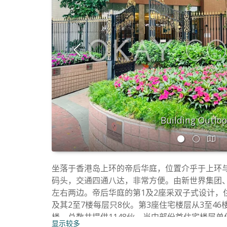
Building Outlo
坐落于香港岛上环的帝后华庭，位置介乎于上环
码头，交通四通八达，非常方便。由新世界集团、长
左右两边。帝后华庭的第1及2座采双子式设计，住
及其2至7楼每层只8伙。第3座住宅楼层从3至46楼
楼。总数共提供1148伙，当中部份首住宅楼层
显示较多