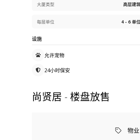
大厦类型
高层建
每层单位
4 - 6
单
设施
允许宠物
24小时保安
尚贤居 - 楼盘放售
物业