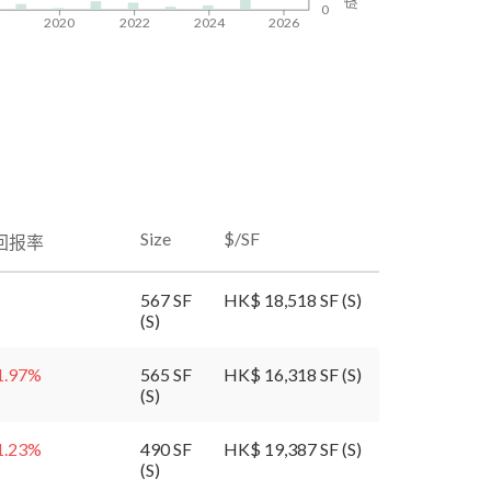
0
8
2020
2022
2024
2026
Size
$/SF
回报率
567 SF
HK$ 18,518 SF (S)
(S)
1.97
%
565 SF
HK$ 16,318 SF (S)
(S)
1.23
%
490 SF
HK$ 19,387 SF (S)
(S)