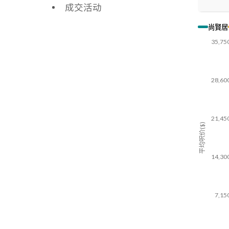
成交活动
尚賢居
35,75
28,60
21,45
平均呎价($)
14,30
7,15