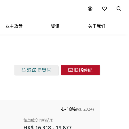
楼盘放售
图表
附近热门项目
业主放盘
资讯
关于我们
追踪 尚贤居
联络经纪
-18%
(vs. 2024)
每单成交价格范围
HK$ 16,318 - 19,877