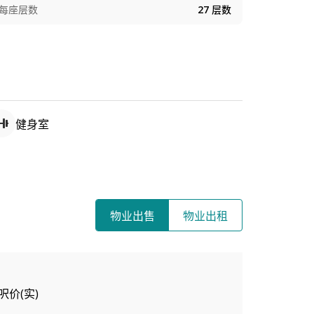
每座层数
27
层数
健身室
物业出售
物业出租
呎价(实)