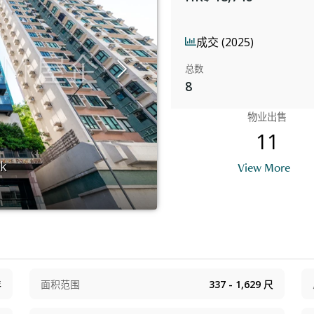
成交 (2025)
总数
8
物业出售
11
ok
B
View More
年
面积范围
337 - 1,629
尺