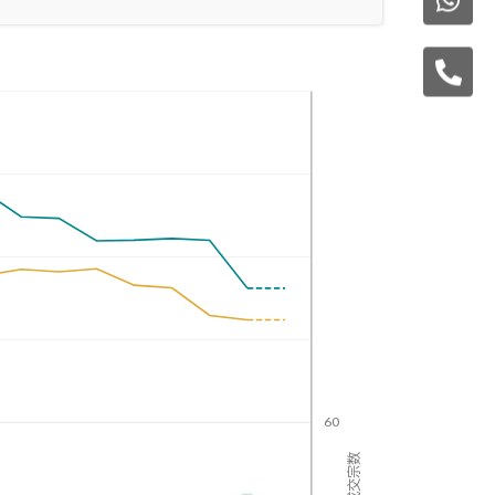
60
成交宗数