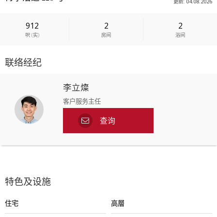
更新: 04.08.2026
912
2
2
呎
(
实
)
房间
浴间
联络经纪
李立燦
客户服务主任
查询
特色及设施
住宅
高層