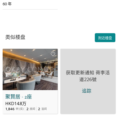
60 年
类似楼盘
附近楼盘
获取更新通知
荷李活
道226號
追踪
聚賢居 - 2座
HKD14.8万
1,846
2
2
呎
(
实
)
房间
浴间