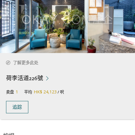
了解更多此处
荷李活道226號
1
HK$ 24,123
卖盘
平均
/ 呎
追踪