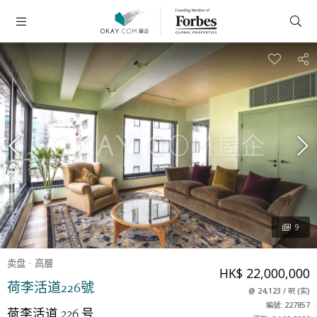
9
卖盘
高層
HK$ 22,000,000
荷李活道226號
@
24,123
/
呎
(
实
)
編號: 227857
荷李活道 226 号