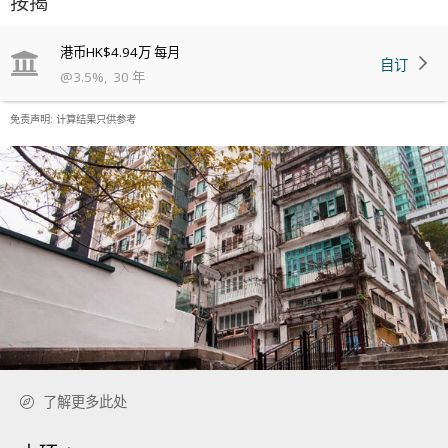
按揭
港币
HK$4.94万
每月
自订
@
3.5
%
,
30
年
免责声明: 计算结果只供参考
了解更多此处