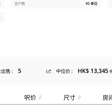
筑
总户数
92
单位
位
5
HK$ 13,345
业出售
:
中位价
:
呎价
尺寸
房