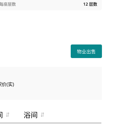
每座层数
12
层数
物业出售
呎价(实)
间
浴间