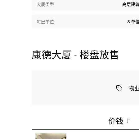
大厦类型
高层建
每层单位
8
单
康德大厦 - 楼盘放售
物
价钱