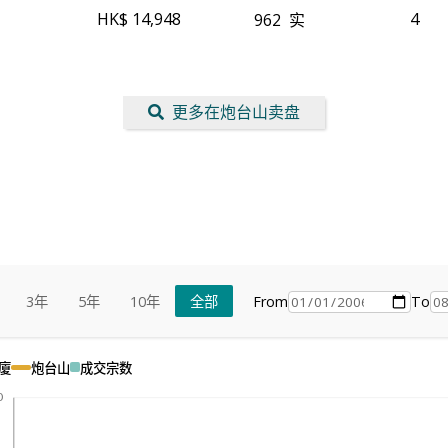
HK$ 14,948
4
962
实
更多在炮台山卖盘
From
To
3年
5年
10年
全部
廈
炮台山
成交宗数
0