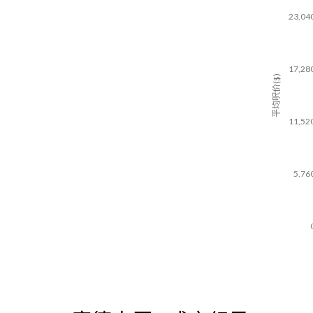
23,04
17,28
平均呎价($)
11,52
5,76