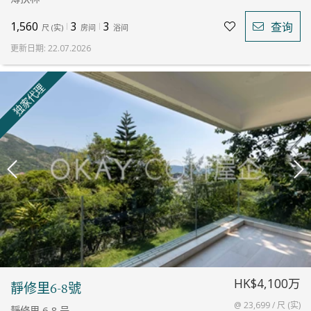
1,560
3
3
查询
尺
(
实
)
房间
浴间
更新日期
:
22.07.2026
独家代理
HK$4,100万
靜修里6-8號
@ 23,699 / 尺 (实)
靜修里 6-8 号