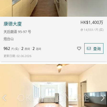
HK$1,400万
康德大廈
@ 14,553 / 尺 (实)
天后廟道 95-97 号
炮台山
962
2
2
查询
尺
(
实
)
房间
浴间
更新日期
:
02.06.2026