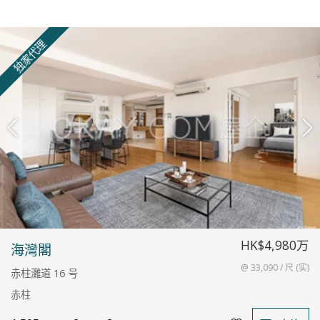
独家代理
HK$4,980万
海灣閣
@ 33,090 / 尺 (实)
赤柱灘道 16 号
赤柱