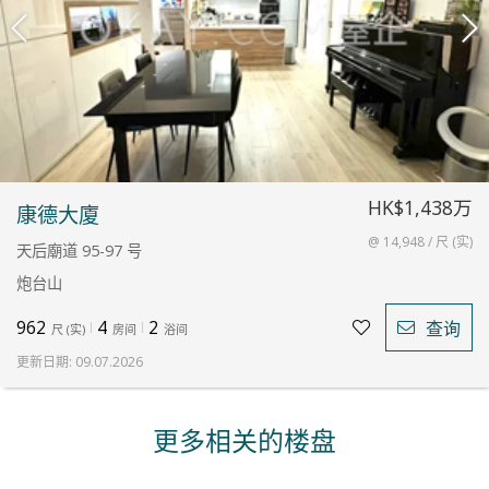
HK$1,438万
康德大廈
@ 14,948 / 尺 (实)
天后廟道 95-97 号
炮台山
962
4
2
查询
尺
(
实
)
房间
浴间
更新日期
:
09.07.2026
更多相关的楼盘