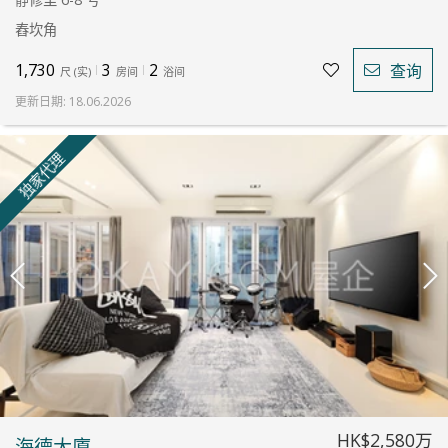
舂坎角
1,730
3
2
查询
尺
(
实
)
房间
浴间
更新日期
:
18.06.2026
独家代理
HK$2,580万
海德大廈