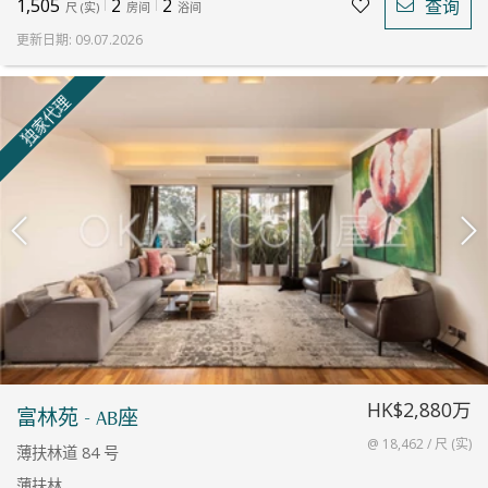
1,505
2
2
查询
尺
(
实
)
房间
浴间
更新日期
:
09.07.2026
独家代理
HK$2,880万
富林苑 - AB座
@ 18,462 / 尺 (实)
薄扶林道 84 号
薄扶林