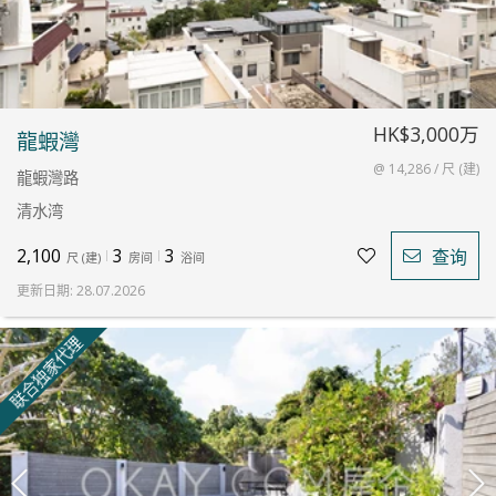
HK$3,000万
龍蝦灣
@ 14,286 / 尺 (建)
龍蝦灣路
清水湾
2,100
3
3
查询
尺
(
建
)
房间
浴间
更新日期
:
28.07.2026
联合独家代理