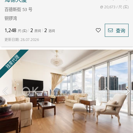
@ 20,673 / 尺 (实)
百德新街 53 号
铜锣湾
1,248
2
2
查询
尺
(
实
)
房间
浴间
更新日期
:
28.07.2026
独家代理