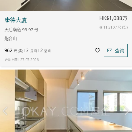
HK$1,088万
康德大廈
@ 11,310 / 尺 (实)
天后廟道 95-97 号
炮台山
962
3
2
查询
尺
(
实
)
房间
浴间
更新日期
:
27.07.2026