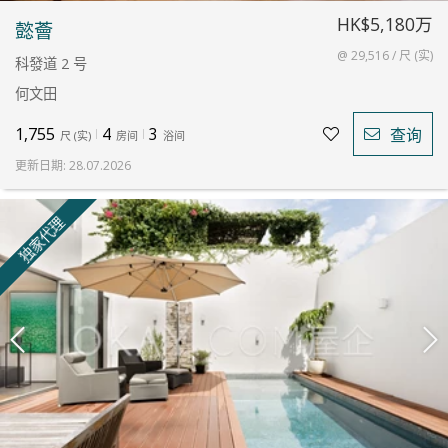
HK$5,180万
懿薈
@ 29,516 / 尺 (实)
科發道 2 号
何文田
1,755
4
3
查询
尺
(
实
)
房间
浴间
更新日期
:
28.07.2026
独家代理