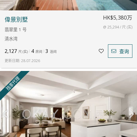
HK$5,380万
偉景別墅
@ 25,294 / 尺 (实)
翡翠里 1 号
清水湾
2,127
4
3
查询
尺
(
实
)
房间
浴间
更新日期
:
28.07.2026
独家代理