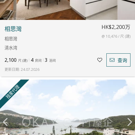
HK$2,200万
相思灣
@ 10,476 / 尺 (建)
相思灣
清水湾
2,100
4
3
查询
尺
(
建
)
房间
浴间
更新日期
:
24.07.2026
独家代理