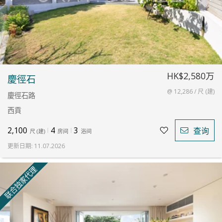
HK$2,580万
慶徑石
@ 12,286 / 尺 (建)
慶徑石路
西貢
2,100
4
3
查询
尺
(
建
)
房间
浴间
更新日期
:
11.07.2026
联合独家代理