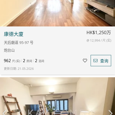
HK$1,250万
康德大廈
@ 12,994 / 尺 (实)
天后廟道 95-97 号
炮台山
962
2
2
查询
尺
(
实
)
房间
浴间
更新日期
:
21.05.2026