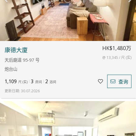
HK$1,480万
康德大廈
@ 13,345 / 尺 (实)
天后廟道 95-97 号
炮台山
1,109
3
2
查询
尺
(
实
)
房间
浴间
更新日期
:
30.07.2026