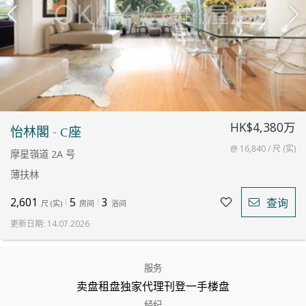
HK$4,380万
怡林閣 - C座
@ 16,840 / 尺 (实)
摩星嶺道 2A 号
薄扶林
2,601
5
3
查询
尺
(
实
)
房间
浴间
更新日期
:
14.07.2026
服务
卖盘
租盘
独家代理
刊登
一手楼盘
经纪