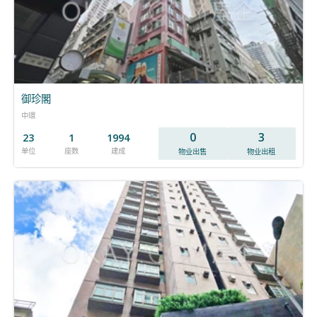
御珍閣
中環
0
3
23
1
1994
单位
座数
建成
物业出售
物业出租