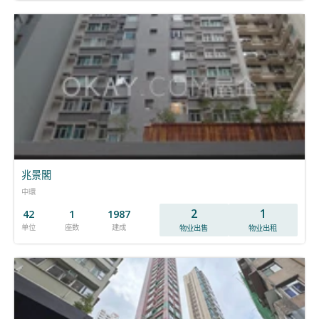
兆景閣
中環
2
1
42
1
1987
单位
座数
建成
物业出售
物业出租