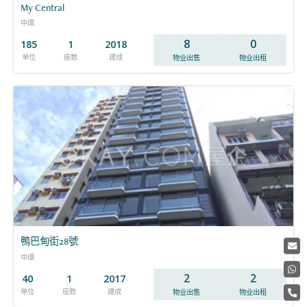
My Central
中環
8
0
185
1
2018
单位
座数
建成
物业出售
物业出租
鴨巴甸街28號
中環
2
2
40
1
2017
单位
座数
建成
物业出售
物业出租