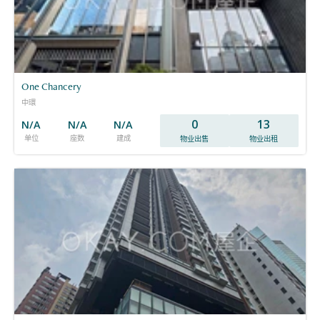
One Chancery
中環
0
13
N/A
N/A
N/A
单位
座数
建成
物业出售
物业出租