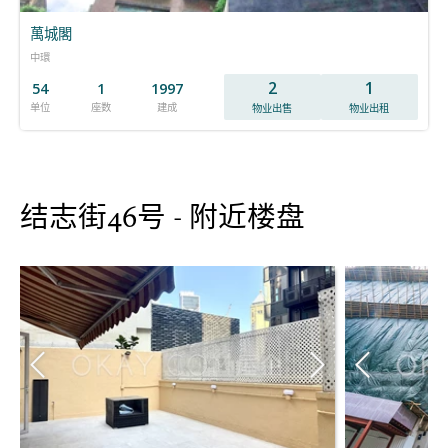
萬城閣
中環
2
1
54
1
1997
单位
座数
建成
物业出售
物业出租
结志街46号 - 附近楼盘