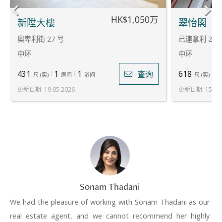
HK$1,050万
新陞大樓
翠怡閣
奧卑利街 27 号
己連拿利 2 号
中环
中环
431
1
1
618
2
查询
尺
(
实
)
房间
浴间
尺
(
实
)
更新日期
:
19.05.2026
更新日期
:
15.07
Sonam Thadani
We had the pleasure of working with Sonam Thadani as our
real estate agent, and we cannot recommend her highly