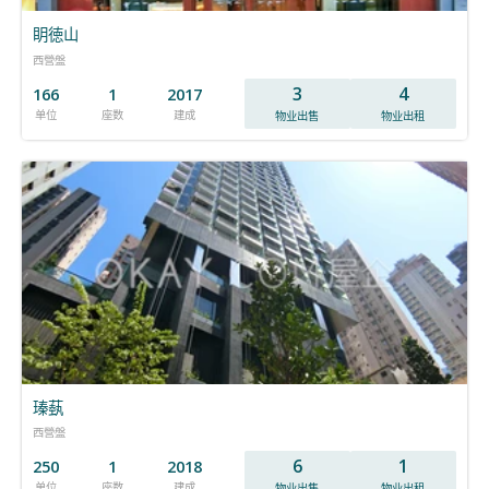
眀徳山
西營盤
3
4
166
1
2017
单位
座数
建成
物业出售
物业出租
瑧蓺
西營盤
6
1
250
1
2018
单位
座数
建成
物业出售
物业出租