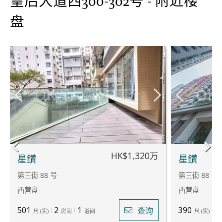
皇后大道西300-302号 - 附近楼
盘
HK$1,320万
星鑽
星鑽
第三街 88 号
第三街 88 号
西营盘
西营盘
501
2
1
390
1
查询
尺
(
实
)
房间
浴间
尺
(
实
)