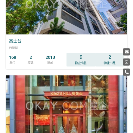
高士台
西營盤
9
2
168
2
2013
单位
座数
建成
物业出售
物业出租