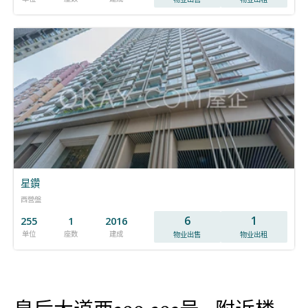
星鑽
西營盤
6
1
255
1
2016
单位
座数
建成
物业出售
物业出租