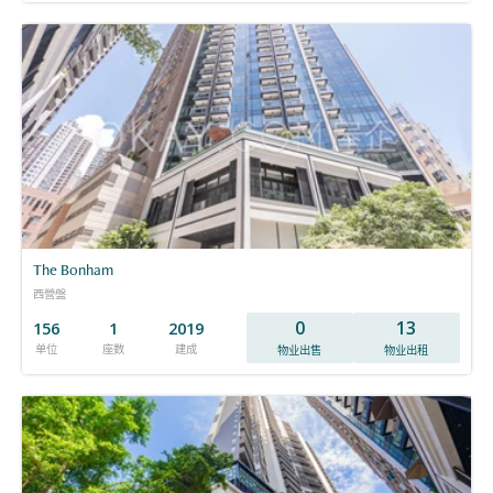
The Bonham
西營盤
0
13
156
1
2019
单位
座数
建成
物业出售
物业出租