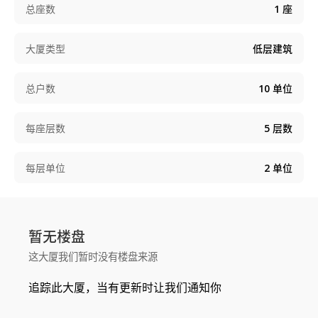
总座数
1
座
大厦类型
低层建筑
总户数
10
单位
每座层数
5
层数
每层单位
2
单位
暂无楼盘
这大厦我们暂时没有楼盘来源
追踪此大厦，当有更新时让我们通知你