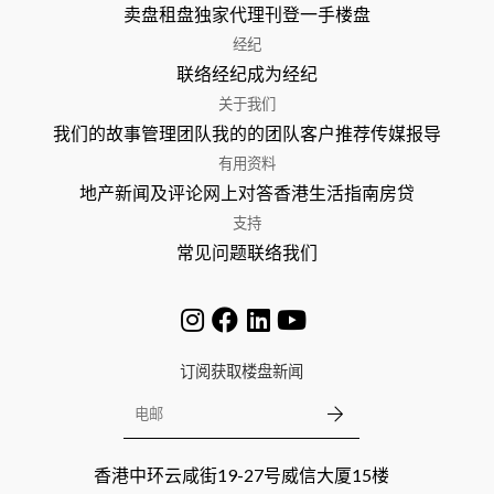
卖盘
租盘
独家代理
刊登
一手楼盘
经纪
联络经纪
成为经纪
关于我们
我们的故事
管理团队
我的的团队
客户推荐
传媒报导
有用资料
地产新闻及评论
网上对答
香港生活指南
房贷
支持
常见问题
联络我们
订阅获取楼盘新闻
香港中环云咸街19-27号威信大厦15楼