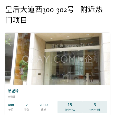
皇后大道西300-302号 - 附近热
门项目
縉城峰
西營盤
15
3
488
2
2009
单位
座数
建成
物业出售
物业出租