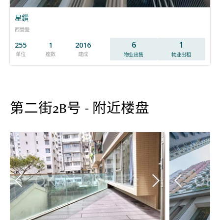
星鑽
西營盤
6
1
255
1
2016
单位
座数
建成
物业出售
物业出租
第二街2B号 - 附近楼盘