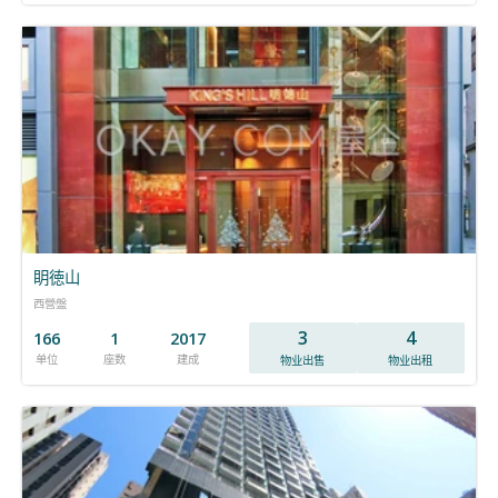
眀徳山
西營盤
3
4
166
1
2017
单位
座数
建成
物业出售
物业出租