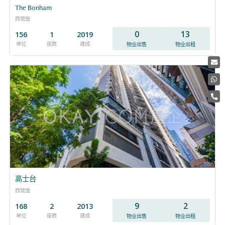
The Bonham
西營盤
0
13
156
1
2019
单位
座数
建成
物业出售
物业出租
高士台
西營盤
9
2
168
2
2013
单位
座数
建成
物业出售
物业出租