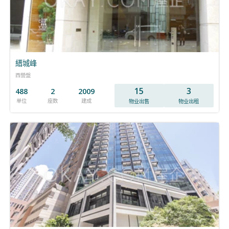
縉城峰
西營盤
15
3
488
2
2009
单位
座数
建成
物业出售
物业出租