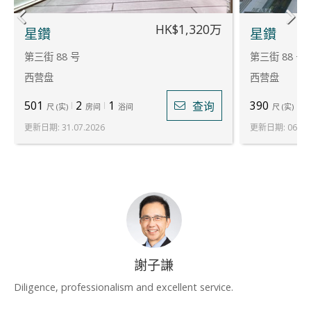
HK$1,320万
星鑽
星鑽
第三街 88 号
第三街 88 号
西营盘
西营盘
501
2
1
390
1
查询
尺
(
实
)
房间
浴间
尺
(
实
)
更新日期
:
31.07.2026
更新日期
:
06.08
謝子謙
Diligence, professionalism and excellent service.