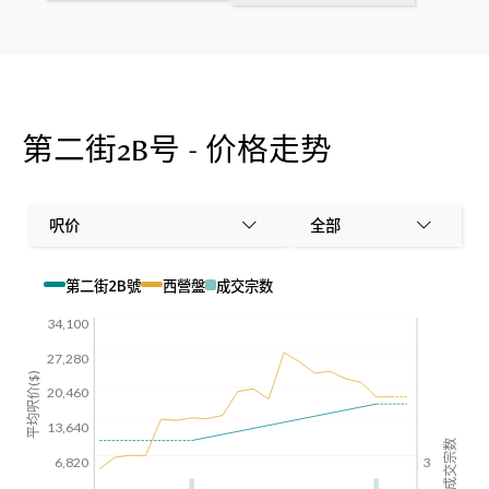
第二街2B号 - 价格走势
呎价
全部
第二街2B號
西營盤
成交宗数
34,100
27,280
平均呎价($)
20,460
13,640
成交宗数
6,820
3