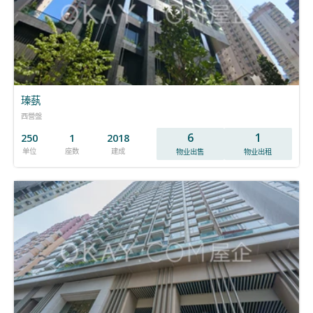
瑧蓺
西營盤
6
1
250
1
2018
单位
座数
建成
物业出售
物业出租