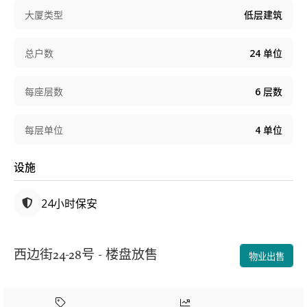
大厦类型
低层建筑
总户数
24
单位
每座层数
6
层数
每层单位
4
单位
设施
24小时保安
西边街24-28号 - 楼盘放售
物业出售