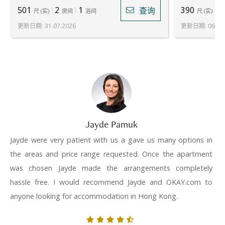
501
2
1
390
1
查询
尺
(
实
)
房间
浴间
尺
(
实
)
更新日期
:
31.07.2026
更新日期
:
06.08
Jayde Pamuk
Jayde were very patient with us a gave us many options in
the areas and price range requested. Once the apartment
was chosen Jayde made the arrangements completely
hassle free. I would recommend Jayde and OKAY.com to
anyone looking for accommodation in Hong Kong.