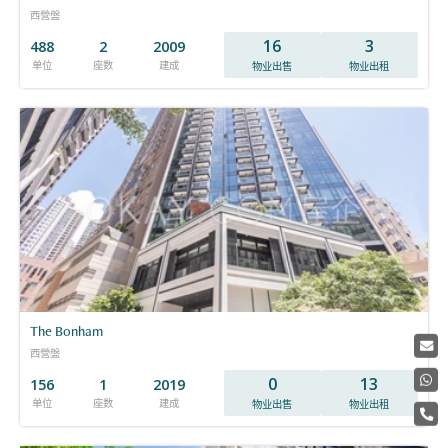
西營盤
16
3
488
2
2009
单位
座数
建成
物业出售
物业出租
The Bonham
西營盤
0
13
156
1
2019
单位
座数
建成
物业出售
物业出租