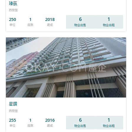
瑧蓺
西營盤
6
1
250
1
2018
单位
座数
建成
物业出售
物业出租
星鑽
西營盤
6
1
255
1
2016
单位
座数
建成
物业出售
物业出租