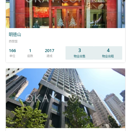
眀徳山
西營盤
3
4
166
1
2017
单位
座数
建成
物业出售
物业出租