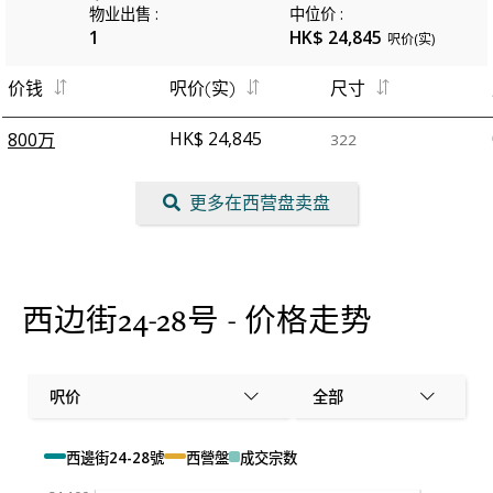
物业出售
:
中位价
:
1
HK$ 24,845
呎价(实)
价钱
呎价(实)
尺寸
HK$ 24,845
800万
322
更多在西营盘卖盘
西边街24-28号 - 价格走势
呎价
全部
西邊街24-28號
西營盤
成交宗数