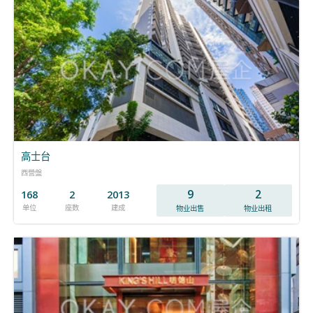
高士台
西營盤
9
2
168
2
2013
单位
座数
建成
物业出售
物业出租