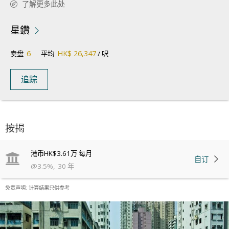
了解更多此处
星鑽
6
HK$ 26,347
卖盘
平均
/ 呎
追踪
按揭
港币
HK$3.61万
每月
自订
@
3.5
%
,
30
年
免责声明: 计算结果只供参考