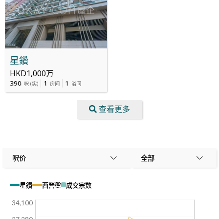
星鑽
HKD1,000万
390
1
1
呎
(
实
)
房间
浴间
查看更多
呎价
全部
星鑽
西營盤
成交宗数
34,100