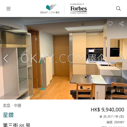
14
卖盘
中層
HK$ 9,940,000
星鑽
@
25,357
/
呎
(
实
)
編號: 293087
第三街 88 号