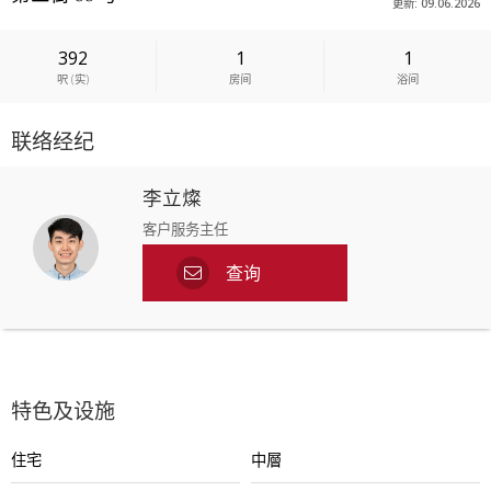
更新: 09.06.2026
392
1
1
呎
(
实
)
房间
浴间
联络经纪
李立燦
客户服务主任
查询
特色及设施
住宅
中層