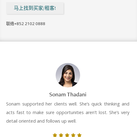
马上找到买家/租客!
联络
+852 2102 0888
Sonam Thadani
Sonam supported her clients well. She’s quick thinking and
acts fast to make sure opportunities aren’t lost. She’s very
detail oriented and follows up well.