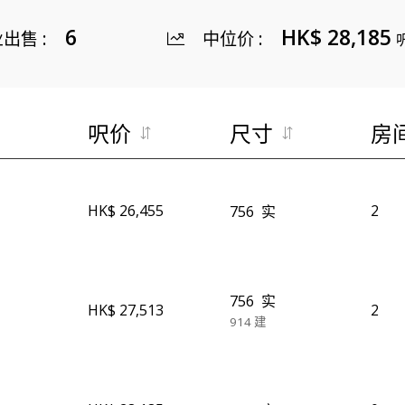
6
HK$ 28,185
业出售
:
中位价
:
呎价
尺寸
房
HK$ 26,455
2
756
实
756
实
HK$ 27,513
2
914
建