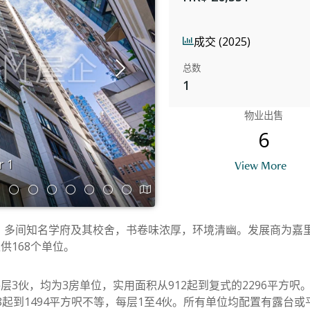
成交 (2025)
总数
1
物业出售
6
r 1
En
View More
多间知名学府及其校舍，书卷味浓厚，环境清幽。发展商为嘉里建
供168个单位。
3伙，均为3房单位，实用面积从912起到复式的2296平方呎。
8起到1494平方呎不等，每层1至4伙。所有单位均配置有露