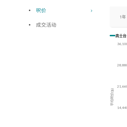
呎价
1年
成交活动
高士台 
36,10
28,88
21,66
平均呎价($)
14,44