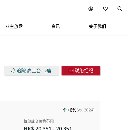
楼盘放售
图表
附近热门项目
业主放盘
资讯
关于我们
追踪 高士台 - 2座
联络经纪
+6%
(vs. 2024)
每单成交价格范围
HK$ 20,351 - 20,351