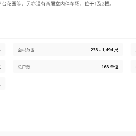
台花园等，另亦设有两层室内停车场，位于1及2楼。
年
面积范围
238 - 1,494
尺
筑
总户数
168
单位
位