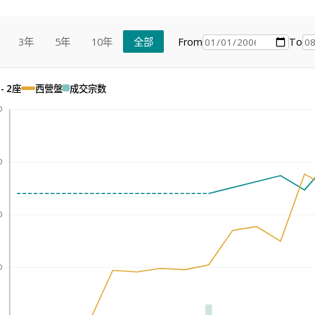
From
To
3年
5年
10年
全部
- 2座
西營盤
成交宗数
0
0
0
0