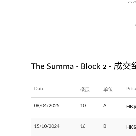
7,22
The Summa - Block 2 - 成
Date
Pric
楼层
单位
08/04/2025
10
A
HK$
15/10/2024
16
B
HK$