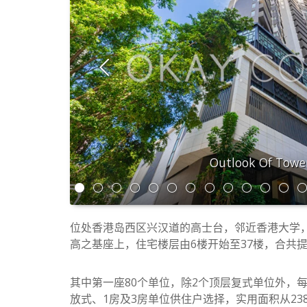
Outlook Of Towe
位处香港岛西区兴汉道的高士台，邻近香港大学，
高之基座上，住宅楼层由6楼开始至37楼，合共提
其中第一座80个单位，除2个顶层复式单位外，每层
放式、1房及3房单位供住户选择，实用面积从23