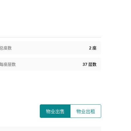
总座数
2
座
每座层数
37
层数
物业出售
物业出租