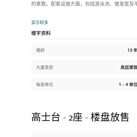
的景致。配套设施方面，包括游泳池、健身室及平
显示较多
楼宇资料
楼龄
13
大厦类型
高层建
每层单位
1 - 4
单
高士台 - 2座 - 楼盘放售