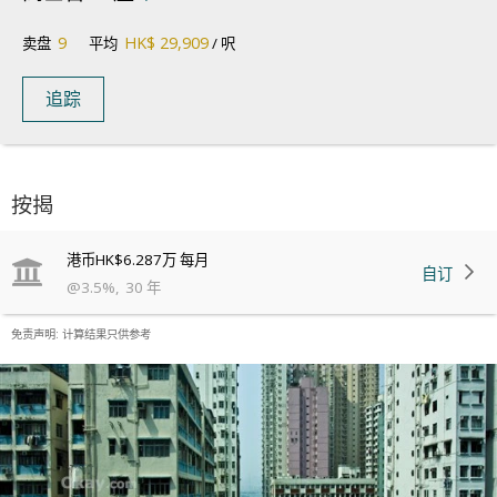
9
HK$ 29,909
卖盘
平均
/ 呎
追踪
按揭
港币
HK$6.287万
每月
自订
@
3.5
%
,
30
年
免责声明: 计算结果只供参考