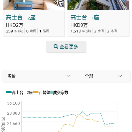
高士台 - 2座
高士台 - 1座
HKD2万
HKD9万
259
0
1
1,513
3
3
呎
(
实
)
房间
浴间
呎
(
实
)
房间
浴间
查看更多
呎价
全部
高士台 - 2座
西營盤
成交宗数
36,100
28,880
平均呎价($)
21,660