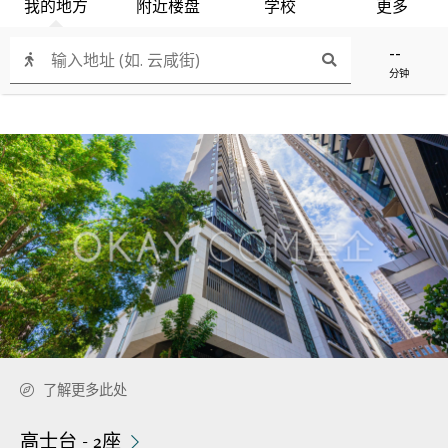
我的地方
附近楼盘
学校
更多
--
分钟
了解更多此处
高士台 - 2座