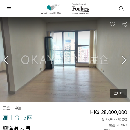
32
卖盘
中層
HK$ 28,000,000
高士台 - 2座
@
37,037
/
呎
(
实
)
編號: 287873
興漢道 23 号