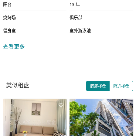
阳台
13 年
烧烤场
俱乐部
健身室
室外游泳池
多功能房间
24小时保安
查看更多
类似租盘
同厦楼盘
附近楼盘