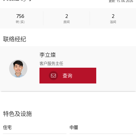
更新: 15.06.2026
756
2
2
呎
(
实
)
房间
浴间
联络经纪
李立燦
客户服务主任
查询
特色及设施
住宅
中層