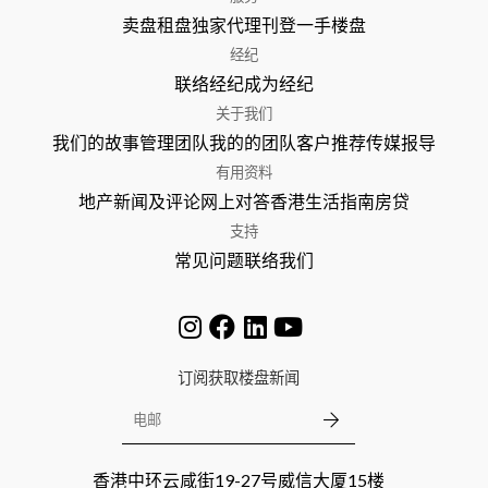
卖盘
租盘
独家代理
刊登
一手楼盘
经纪
联络经纪
成为经纪
关于我们
我们的故事
管理团队
我的的团队
客户推荐
传媒报导
有用资料
地产新闻及评论
网上对答
香港生活指南
房贷
支持
常见问题
联络我们
订阅获取楼盘新闻
香港中环云咸街19-27号威信大厦15楼