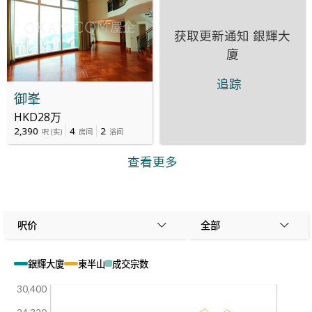
获取更新通知
銀輝大
廈
追踪
御峯
HKD28万
2,390
4
2
呎
(
实
)
房间
浴间
查看更多
呎价
全部
銀輝大廈
東半山
成交宗数
30,400