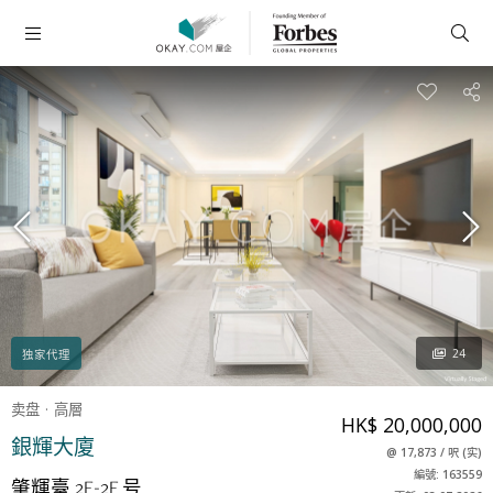
24
独家代理
卖盘
高層
HK$ 20,000,000
銀輝大廈
@
17,873
/
呎
(
实
)
編號: 163559
肇輝臺 2E-2F 号