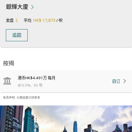
銀輝大廈
2
HK$ 17,873
卖盘
平均
/ 呎
追踪
按揭
港币
HK$4.491万
每月
自订
@
3.5
%
,
30
年
免责声明: 计算结果只供参考