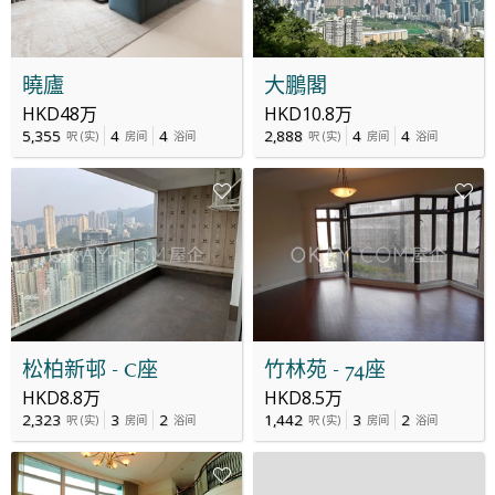
曉廬
大鵬閣
HKD48万
HKD10.8万
5,355
4
4
2,888
4
4
呎
(
实
)
房间
浴间
呎
(
实
)
房间
浴间
松柏新邨 - C座
竹林苑 - 74座
HKD8.8万
HKD8.5万
2,323
3
2
1,442
3
2
呎
(
实
)
房间
浴间
呎
(
实
)
房间
浴间