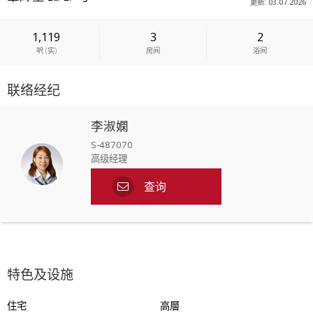
更新: 03.07.2026
1,119
3
2
呎
(
实
)
房间
浴间
联络经纪
李淑嫻
S-487070
高级经理
查询
特色及设施
住宅
高層