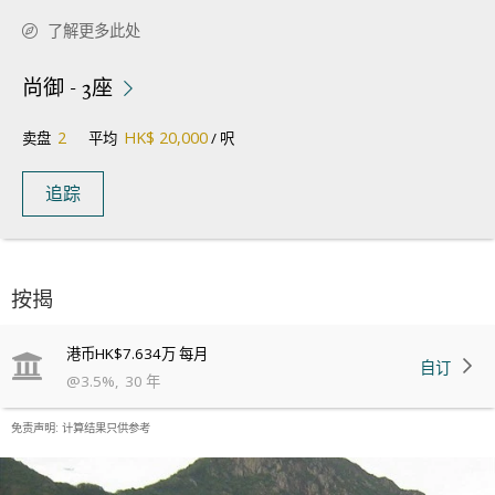
了解更多此处
尚御 - 3座
2
HK$ 20,000
卖盘
平均
/ 呎
追踪
按揭
港币
HK$7.634万
每月
自订
@
3.5
%
,
30
年
免责声明: 计算结果只供参考