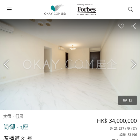
13
卖盘
低層
HK$ 34,000,000
尚御 - 3座
@
21,237
/
呎
(
实
)
編號: 83196
廣播道 81 号