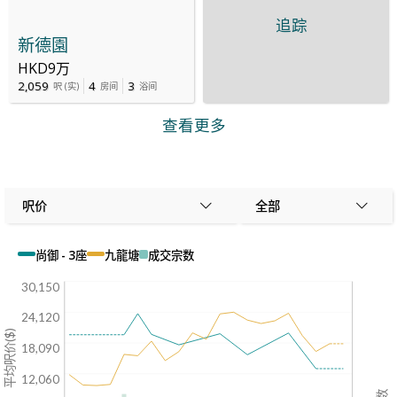
追踪
新德園
HKD9万
2,059
4
3
呎
(
实
)
房间
浴间
查看更多
呎价
全部
尚御 - 3座
九龍塘
成交宗数
30,150
24,120
平均呎价($)
18,090
12,060