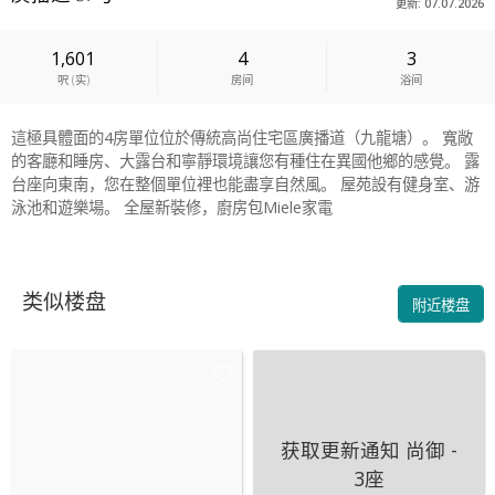
更新: 07.07.2026
1,601
4
3
呎
(
实
)
房间
浴间
這極具體面的4房單位位於傳統高尚住宅區廣播道（九龍塘）。 寬敞
的客廳和睡房、大露台和寧靜環境讓您有種住在異國他鄉的感覺。 露
台座向東南，您在整個單位裡也能盡享自然風。 屋苑設有健身室、游
泳池和遊樂場。 全屋新裝修，廚房包Miele家電
类似楼盘
附近楼盘
获取更新通知
尚御 -
3座