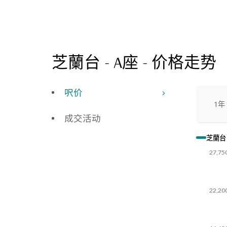
芝蘭台 - A座
-
价格走势
呎价
1年
成交活动
芝蘭台 
27,75
22,20