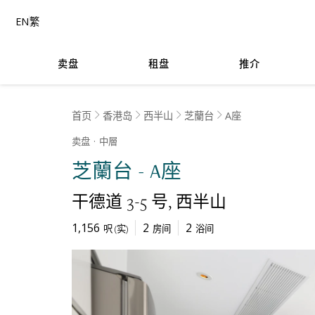
EN
繁
卖盘
租盘
推介
首页
香港岛
西半山
芝蘭台
A座
卖盘
中層
芝蘭台 - A座
干德道 3-5 号
西半山
1,156
2
2
呎
(
实
)
房间
浴间