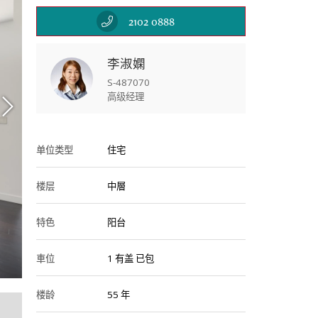
2102 0888
李淑嫻
S-487070
高级经理
单位类型
住宅
楼层
中層
特色
阳台
Kitc
車位
1
有盖
已包
楼龄
55 年