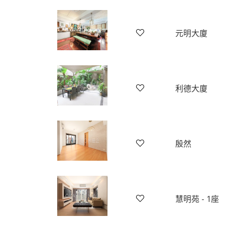
元明大廈
利德大廈
殷然
慧明苑 - 1座