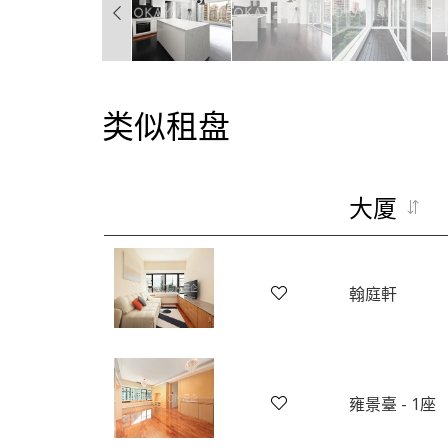
类似租盘
大厦
翰庭軒
雍景臺 - 1座