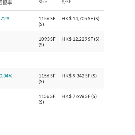
Size
$/SF
回报率
.72
%
1156 SF
HK$ 14,705 SF (S)
(S)
1893 SF
HK$ 12,229 SF (S)
(S)
-
0.34
%
1156 SF
HK$ 9,342 SF (S)
(S)
1156 SF
HK$ 7,698 SF (S)
(S)