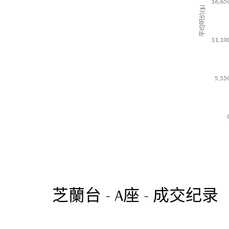
16,65
平均呎价($)
11,10
5,55
芝蘭台 - A座 - 成交纪录