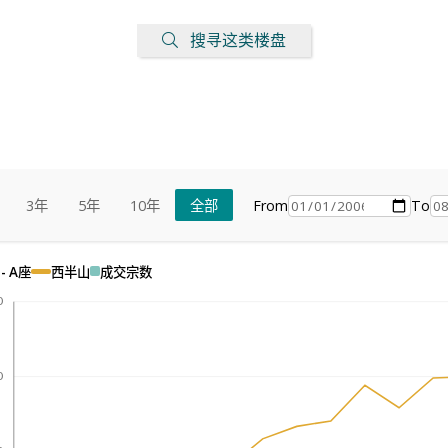
搜寻这类楼盘
From
To
3年
5年
10年
全部
- A座
西半山
成交宗数
0
0