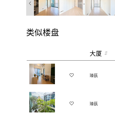
类似楼盘
大厦
瑧蓺
瑧蓺