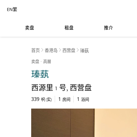
EN
繁
卖盘
租盘
推介
首页
香港岛
西营盘
瑧蓺
卖盘
高層
瑧蓺
西源里 1 号
西营盘
339
1
1
呎
(
实
)
房间
浴间