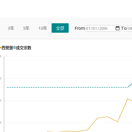
From
To
3年
5年
10年
全部
西營盤
成交宗数
0
0
0
0