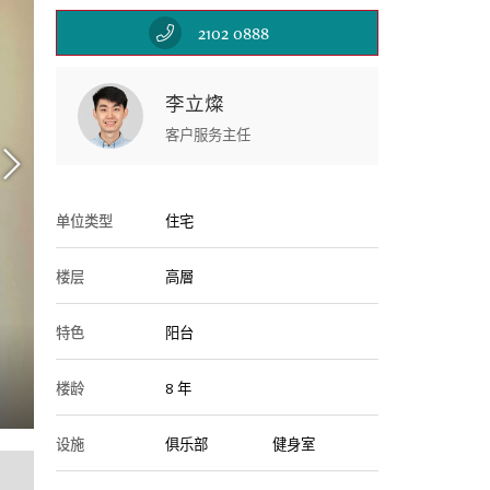
2102 0888
李立燦
客户服务主任
单位类型
住宅
楼层
高層
特色
阳台
Dinin
楼龄
8 年
设施
俱乐部
健身室