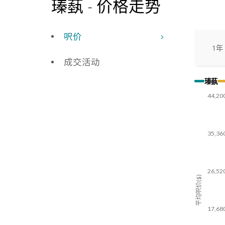
瑧蓺
-
价格走势
呎价
1年
成交活动
瑧蓺
44,20
35,36
26,52
平均呎价($)
17,68