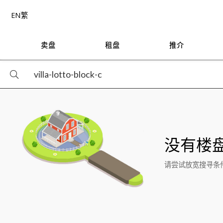
EN
繁
卖盘
租盘
推介
没有楼
请尝试放宽搜寻条