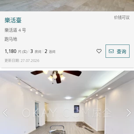
价钱可议
樂活臺
樂活道 4 号
跑马地
1,180
3
2
查询
尺
(
实
)
房间
浴间
更新日期
:
27.07.2026