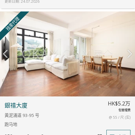
更新日期
:
24.07.2026
独家代理
HK$5.2万
銀禧大廈
包管理费
黃泥涌道 93-95 号
@ 55 / 尺 (实)
跑马地