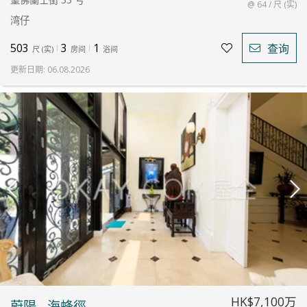
@ 64 / 尺 (实)
湾仔
503
3
1
查询
尺
(
实
)
房间
浴间
更新日期
:
06.08.2026
HK$7,100万
蔚陽 - 海蜂徑