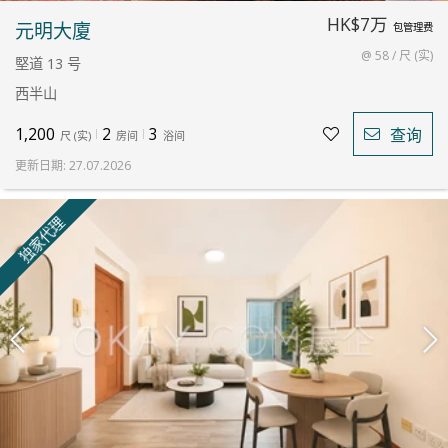
HK$7万
元明大廈
包管理费
@ 58 / 尺 (实)
堅道 13 号
西半山
1,200
2
3
查询
尺
(
实
)
房间
浴间
更新日期
:
27.07.2026
独家代理