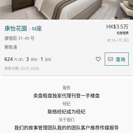
HK$3.5万
康怡花園 - M座
包管理费
康愉街 31-45 号
@ 56 / 尺 (实)
鲗鱼涌
624
3
1
查询
尺
(
实
)
房间
浴间
更新日期
:
20.07.2026
服务
卖盘
租盘
独家代理
刊登
一手楼盘
经纪
联络经纪
成为经纪
关于我们
我们的故事
管理团队
我的的团队
客户推荐
传媒报导