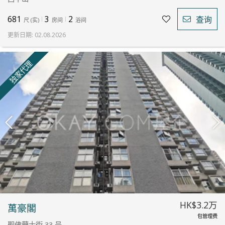
681
3
2
查询
尺
(
实
)
房间
浴间
更新日期
:
02.08.2026
独家代理
HK$3.2万
萬豪閣
包管理费
聖佛蘭士街 33 号