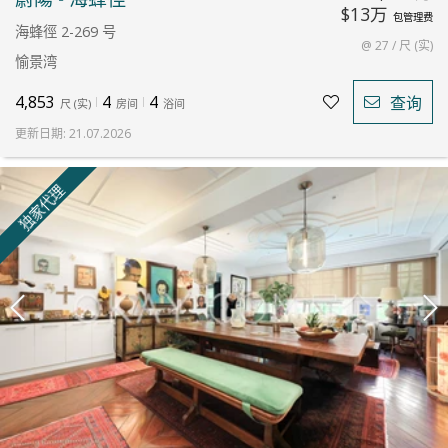
$13万
包管理费
海蜂徑 2-269 号
@ 27 / 尺 (实)
愉景湾
4,853
4
4
查询
尺
(
实
)
房间
浴间
更新日期
:
21.07.2026
独家代理