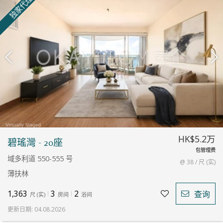
独家代理
HK$5.2万
碧瑤灣 - 20座
包管理费
域多利道 550-555 号
@ 38 / 尺 (实)
薄扶林
1,363
3
2
查询
尺
(
实
)
房间
浴间
更新日期
:
04.08.2026