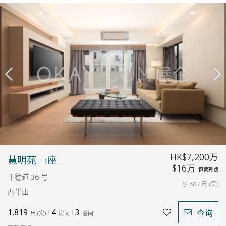
HK$7,200万
慧明苑 - 1座
$16万
包管理费
干德道 36 号
@ 88 / 尺 (实)
西半山
1,819
4
3
查询
尺
(
实
)
房间
浴间