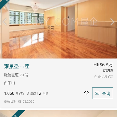
HK$6.8万
雍景臺 - 1座
包管理费
羅便臣道 70 号
@ 64 / 尺 (实)
西半山
1,060
3
2
查询
尺
(
实
)
房间
浴间
更新日期
:
03.08.2026