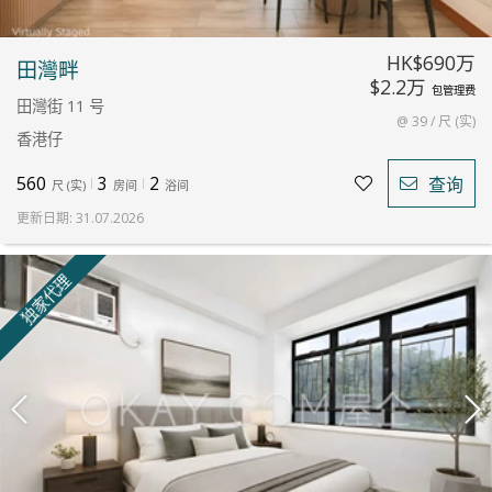
HK$690万
田灣畔
$2.2万
包管理费
田灣街 11 号
@ 39 / 尺 (实)
香港仔
560
3
2
查询
尺
(
实
)
房间
浴间
更新日期
:
31.07.2026
独家代理