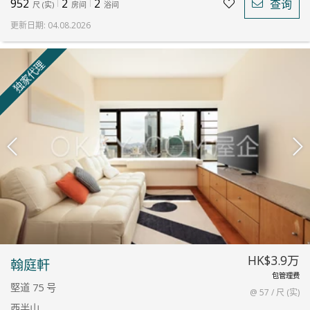
952
2
2
查询
尺
(
实
)
房间
浴间
更新日期
:
04.08.2026
独家代理
HK$3.9万
翰庭軒
包管理费
堅道 75 号
@ 57 / 尺 (实)
西半山