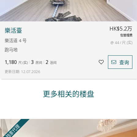
HK$5.2万
樂活臺
包管理费
樂活道 4 号
@ 44 / 尺 (实)
跑马地
1,180
3
2
查询
尺
(
实
)
房间
浴间
更新日期
:
12.07.2026
更多相关的楼盘
独家代理