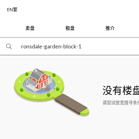
EN
繁
卖盘
租盘
推介
没有楼
请尝试放宽搜寻条