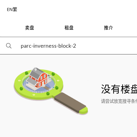
EN
繁
卖盘
租盘
推介
没有楼
请尝试放宽搜寻条