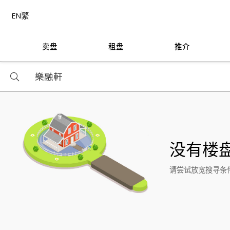
EN
繁
卖盘
租盘
推介
没有楼
请尝试放宽搜寻条